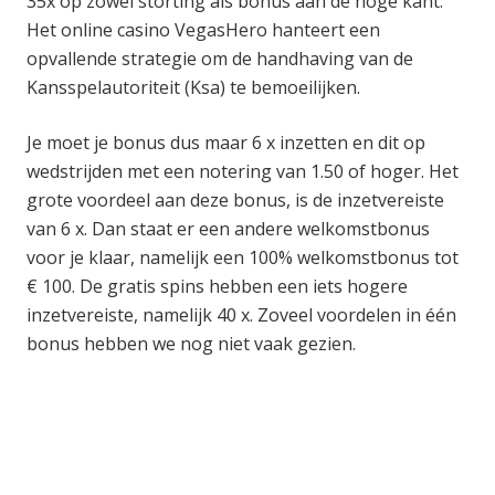
35x op zowel storting als bonus aan de hoge kant.
Het online casino VegasHero hanteert een
opvallende strategie om de handhaving van de
Kansspelautoriteit (Ksa) te bemoeilijken.
Je moet je bonus dus maar 6 x inzetten en dit op
wedstrijden met een notering van 1.50 of hoger. Het
grote voordeel aan deze bonus, is de inzetvereiste
van 6 x. Dan staat er een andere welkomstbonus
voor je klaar, namelijk een 100% welkomstbonus tot
€ 100. De gratis spins hebben een iets hogere
inzetvereiste, namelijk 40 x. Zoveel voordelen in één
bonus hebben we nog niet vaak gezien.