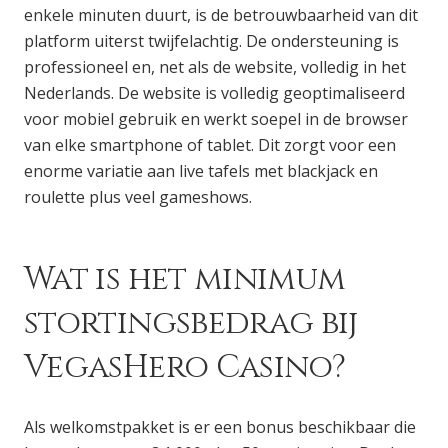
enkele minuten duurt, is de betrouwbaarheid van dit
platform uiterst twijfelachtig. De ondersteuning is
professioneel en, net als de website, volledig in het
Nederlands. De website is volledig geoptimaliseerd
voor mobiel gebruik en werkt soepel in de browser
van elke smartphone of tablet. Dit zorgt voor een
enorme variatie aan live tafels met blackjack en
roulette plus veel gameshows.
Wat is het minimum
stortingsbedrag bij
VegasHero Casino?
Als welkomstpakket is er een bonus beschikbaar die