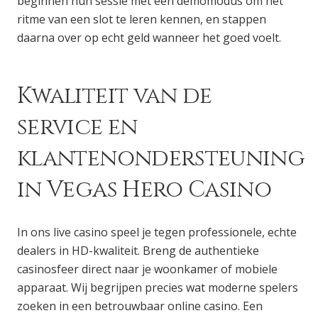
beginnen hun sessie met een demomodus om het
ritme van een slot te leren kennen, en stappen
daarna over op echt geld wanneer het goed voelt.
Kwaliteit van de
service en
klantenondersteuning
in Vegas Hero Casino
In ons live casino speel je tegen professionele, echte
dealers in HD-kwaliteit. Breng de authentieke
casinosfeer direct naar je woonkamer of mobiele
apparaat. Wij begrijpen precies wat moderne spelers
zoeken in een betrouwbaar online casino. Een