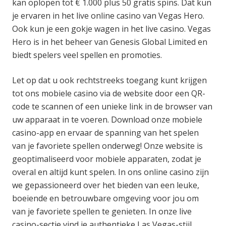
kan oplopen tot € 1.000 plus 50 gratis spins. Dat kun
je ervaren in het live online casino van Vegas Hero.
Ook kun je een gokje wagen in het live casino. Vegas
Hero is in het beheer van Genesis Global Limited en
biedt spelers veel spellen en promoties.
Let op dat u ook rechtstreeks toegang kunt krijgen
tot ons mobiele casino via de website door een QR-
code te scannen of een unieke link in de browser van
uw apparaat in te voeren. Download onze mobiele
casino-app en ervaar de spanning van het spelen
van je favoriete spellen onderweg! Onze website is
geoptimaliseerd voor mobiele apparaten, zodat je
overal en altijd kunt spelen. In ons online casino zijn
we gepassioneerd over het bieden van een leuke,
boeiende en betrouwbare omgeving voor jou om
van je favoriete spellen te genieten. In onze live
casino-sectie vind je authentieke Las Vegas-stijl