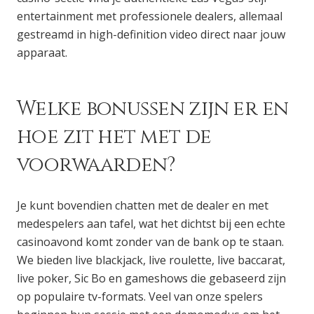
entertainment met professionele dealers, allemaal
gestreamd in high-definition video direct naar jouw
apparaat.
Welke bonussen zijn er en
hoe zit het met de
voorwaarden?
Je kunt bovendien chatten met de dealer en met
medespelers aan tafel, wat het dichtst bij een echte
casinoavond komt zonder van de bank op te staan.
We bieden live blackjack, live roulette, live baccarat,
live poker, Sic Bo en gameshows die gebaseerd zijn
op populaire tv-formats. Veel van onze spelers