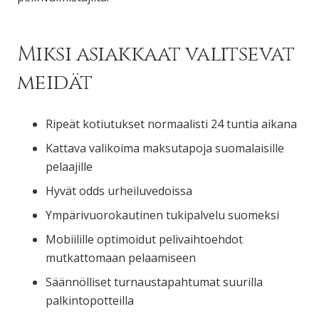
Miksi asiakkaat valitsevat
meidät
Ripeät kotiutukset normaalisti 24 tuntia aikana
Kattava valikoima maksutapoja suomalaisille
pelaajille
Hyvät odds urheiluvedoissa
Ympärivuorokautinen tukipalvelu suomeksi
Mobiilille optimoidut pelivaihtoehdot
mutkattomaan pelaamiseen
Säännölliset turnaustapahtumat suurilla
palkintopotteilla