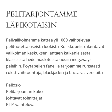
Pelitarjontamme
läpikotaisin
Pelivalikoimamme kattaa yli 1000 vaihtelevaa
pelituotetta useista luokista. Kolikkopelit rakentavat
valikoiman keskuksen, antaen kaikenlaisesta
klassisista hedelmäsloteista uusiin megaways-
peleihin. Pöytäpelien faneille tarjoamme runsaasti
rulettivaihtoehtoja, blackjackin ja baccarat-versioita.
Peliosio
Pelitarjoaman koko
Johtavat toimittajat
RTP-vaihteluväli