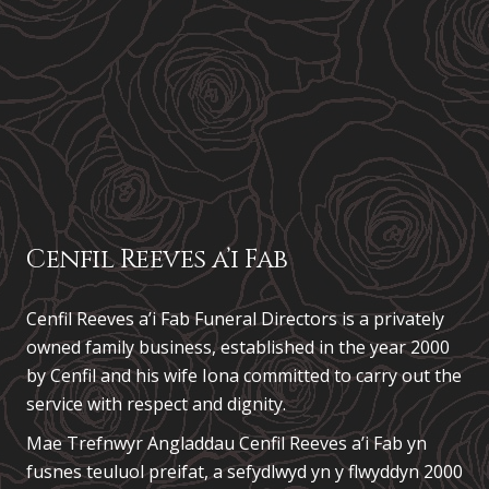
Cenfil Reeves a’i Fab
Cenfil Reeves a’i Fab Funeral Directors is a privately
owned family business, established in the year 2000
by Cenfil and his wife Iona committed to carry out the
service with respect and dignity.
Mae Trefnwyr Angladdau
Cenfil Reeves a’i Fab
yn
fusnes teuluol preifat, a sefydlwyd yn y flwyddyn 2000