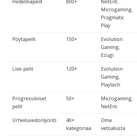
Hedelmäpelit
800+
NetEnt,
Microgaming,
Pragmatic
Play
Pöytäpelit
150+
Evolution
Gaming,
Ezugi
Live-pelit
120+
Evolution
Gaming,
Playtech
Progressiiviset
50+
Microgaming,
pelit
NetEnt
Urheiluvedonlyönti
40+
Oma
kategoriaa
vetoalusta