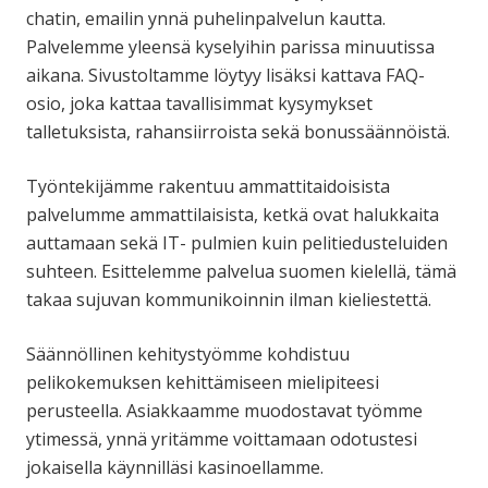
chatin, emailin ynnä puhelinpalvelun kautta.
Palvelemme yleensä kyselyihin parissa minuutissa
aikana. Sivustoltamme löytyy lisäksi kattava FAQ-
osio, joka kattaa tavallisimmat kysymykset
talletuksista, rahansiirroista sekä bonussäännöistä.
Työntekijämme rakentuu ammattitaidoisista
palvelumme ammattilaisista, ketkä ovat halukkaita
auttamaan sekä IT- pulmien kuin pelitiedusteluiden
suhteen. Esittelemme palvelua suomen kielellä, tämä
takaa sujuvan kommunikoinnin ilman kieliestettä.
Säännöllinen kehitystyömme kohdistuu
pelikokemuksen kehittämiseen mielipiteesi
perusteella. Asiakkaamme muodostavat työmme
ytimessä, ynnä yritämme voittamaan odotustesi
jokaisella käynnilläsi kasinoellamme.