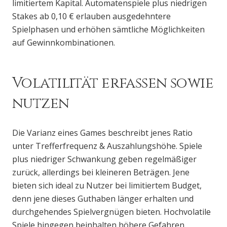
limitiertem Kapital. Automatenspiele plus niedrigen
Stakes ab 0,10 € erlauben ausgedehntere
Spielphasen und erhöhen sämtliche Möglichkeiten
auf Gewinnkombinationen.
Volatilität erfassen sowie
nutzen
Die Varianz eines Games beschreibt jenes Ratio
unter Trefferfrequenz & Auszahlungshöhe. Spiele
plus niedriger Schwankung geben regelmäßiger
zurück, allerdings bei kleineren Beträgen. Jene
bieten sich ideal zu Nutzer bei limitiertem Budget,
denn jene dieses Guthaben länger erhalten und
durchgehendes Spielvergnügen bieten. Hochvolatile
Spiele hingegen beinhalten höhere Gefahren,