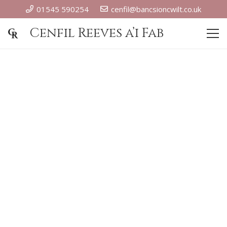
01545 590254
cenfil@bancsioncwilt.co.uk
Cenfil Reeves a’i Fab