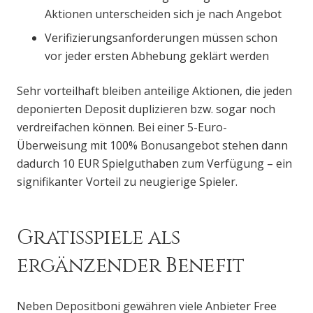
Aktionen unterscheiden sich je nach Angebot
Verifizierungsanforderungen müssen schon
vor jeder ersten Abhebung geklärt werden
Sehr vorteilhaft bleiben anteilige Aktionen, die jeden
deponierten Deposit duplizieren bzw. sogar noch
verdreifachen können. Bei einer 5-Euro-
Überweisung mit 100% Bonusangebot stehen dann
dadurch 10 EUR Spielguthaben zum Verfügung – ein
signifikanter Vorteil zu neugierige Spieler.
Gratisspiele als
ergänzender Benefit
Neben Depositboni gewähren viele Anbieter Free