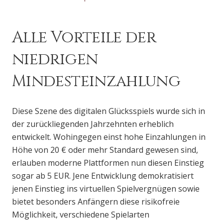
Alle Vorteile der
niedrigen
Mindesteinzahlung
Diese Szene des digitalen Glücksspiels wurde sich in
der zurückliegenden Jahrzehnten erheblich
entwickelt. Wohingegen einst hohe Einzahlungen in
Höhe von 20 € oder mehr Standard gewesen sind,
erlauben moderne Plattformen nun diesen Einstieg
sogar ab 5 EUR. Jene Entwicklung demokratisiert
jenen Einstieg ins virtuellen Spielvergnügen sowie
bietet besonders Anfängern diese risikofreie
Möglichkeit, verschiedene Spielarten