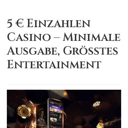
5 € Einzahlen
Casino – Minimale
Ausgabe, Größtes
Entertainment