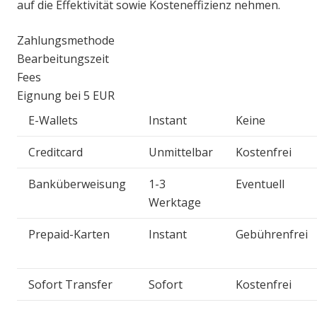
auf die Effektivität sowie Kosteneffizienz nehmen.
Zahlungsmethode
Bearbeitungszeit
Fees
Eignung bei 5 EUR
E-Wallets
Instant
Keine
Creditcard
Unmittelbar
Kostenfrei
Banküberweisung
1-3
Eventuell
Werktage
Prepaid-Karten
Instant
Gebührenfrei
Sofort Transfer
Sofort
Kostenfrei