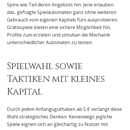
Spins wie Teil deren Angebots hin. Jene erlauben
das, gefragte Spielautomaten ganz ohne weiteren
Gebrauch vom eigenen Kapitals fürs ausprobieren.
Gratisspiele bieten eine sichere Möglichkeit hin,
Profite zum erzielen und simultan die Mechanik
unterschiedlicher Automaten zu testen.
Spielwahl sowie
Taktiken mit kleines
Kapital
Durch jedem Anfangsguthaben ab 5 € verlangt diese
Wahl strategisches Denken. Keineswegs jegliche
Spiele eignen sich an gleichartig zu Nutzer mit