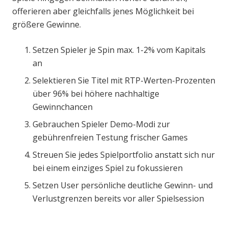
offerieren aber gleichfalls jenes Möglichkeit bei
größere Gewinne.
Setzen Spieler je Spin max. 1-2% vom Kapitals
an
Selektieren Sie Titel mit RTP-Werten-Prozenten
über 96% bei höhere nachhaltige
Gewinnchancen
Gebrauchen Spieler Demo-Modi zur
gebührenfreien Testung frischer Games
Streuen Sie jedes Spielportfolio anstatt sich nur
bei einem einziges Spiel zu fokussieren
Setzen User persönliche deutliche Gewinn- und
Verlustgrenzen bereits vor aller Spielsession