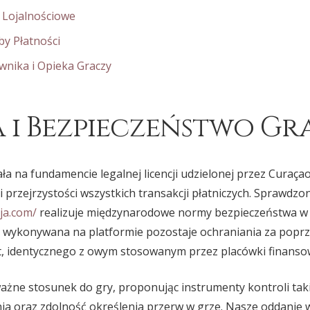
 Lojalnościowe
y Płatności
wnika i Opieka Graczy
a i Bezpieczeństwo Gr
a na fundamencie legalnej licencji udzielonej przez Curaçao
i przejrzystości wszystkich transakcji płatniczych. Sprawdzon
ja.com/
realizuje międzynarodowe normy bezpieczeństwa w
ć wykonywana na platformie pozostaje ochraniania za popr
, identycznego z owym stosowanym przez placówki finansow
ażne stosunek do gry, proponując instrumenty kontroli taki
ia oraz zdolność określenia przerw w grze. Nasze oddanie