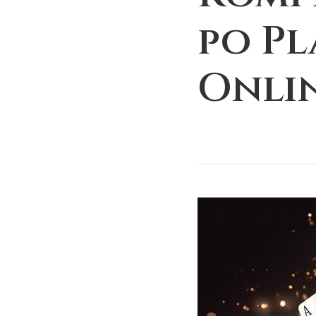
po Pl
Onli