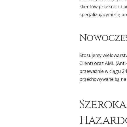
klientów przekracza p
specjalizującymi się p
Nowoczes
Stosujemy wielowarstw
Client) oraz AML (Ant
przeważnie w ciągu 24
przechowywane są na s
Szeroka
Hazard