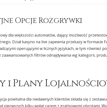
jne Opcje Rozgrywki
towy dla większości automatów, dający możliwość przetest
żnego. Dział kasyno na live zapewnia przekazy w formacie Fu
dzącymi operującymi w licznych językach, w tym również po p
 z zaawansowanych filtrów odnajdywania wg kategorii, produ
 i Plany Lojalności
ja powitalna dla niedawnych klientów składa się z zestaw
d pierwszych kilku wpłat razem z gratisowymi obrotami. W