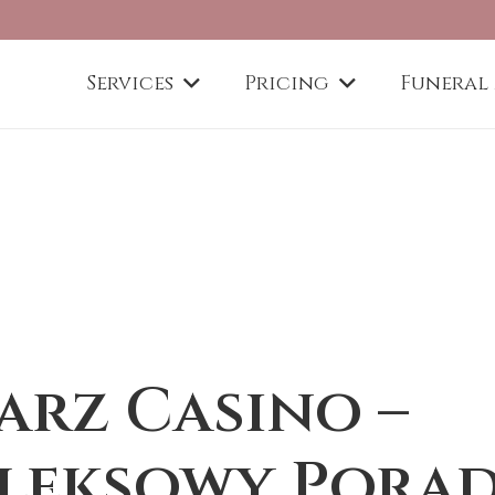
Services
Pricing
Funeral
arz Casino –
leksowy Porad