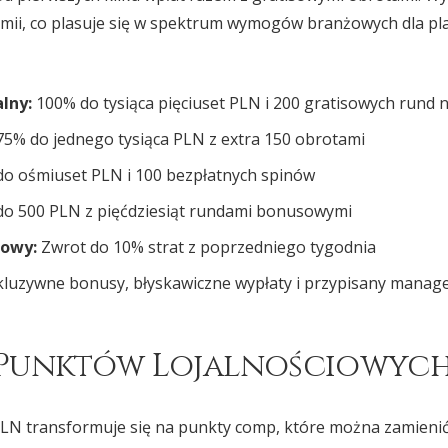
emii, co plasuje się w spektrum wymogów branżowych dla pl
lny:
100% do tysiąca pięciuset PLN i 200 gratisowych rund
5% do jednego tysiąca PLN z extra 150 obrotami
o ośmiuset PLN i 100 bezpłatnych spinów
o 500 PLN z pięćdziesiąt rundami bonusowymi
iowy:
Zwrot do 10% strat z poprzedniego tygodnia
luzywne bonusy, błyskawiczne wypłaty i przypisany manag
Punktów Lojalnościowyc
LN transformuje się na punkty comp, które można zamieni