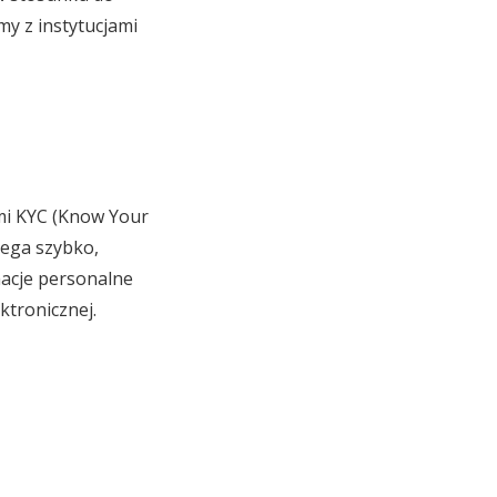
y z instytucjami
mi KYC (Know Your
iega szybko,
macje personalne
ktronicznej.