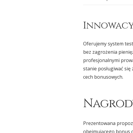
Innowacy
Oferujemy system tes
bez zagrożenia pienię
profesjonalnymi prowa
stanie posługiwać się
cech bonusowych.
Nagrody
Prezentowana propozyc
obejmującego bonus o