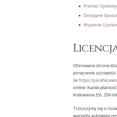
Premie i Systemy
Dostępne Sposob
Wsparcie Użytko
Licencj
Oferowana strona dział
poręczenie uczciwości 
że
https://parafiazawo
online. Każda płatnoś
kodowania SSL 256-bit
Troszczymy się o rozw
warianty autowyłączen