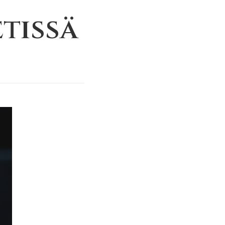
tissä