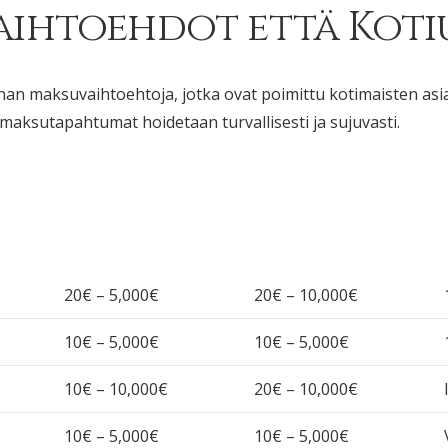
ihtoehdot että Koti
an maksuvaihtoehtoja, jotka ovat poimittu kotimaisten as
aksutapahtumat hoidetaan turvallisesti ja sujuvasti.
20€ – 5,000€
20€ – 10,000€
10€ – 5,000€
10€ – 5,000€
10€ – 10,000€
20€ – 10,000€
10€ – 5,000€
10€ – 5,000€