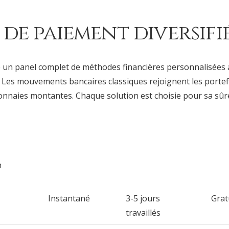
de paiement diversifi
 un panel complet de méthodes financières personnalisées
 Les mouvements bancaires classiques rejoignent les portef
onnaies montantes. Chaque solution est choisie pour sa sûret
n
Instantané
3-5 jours
Grat
travaillés