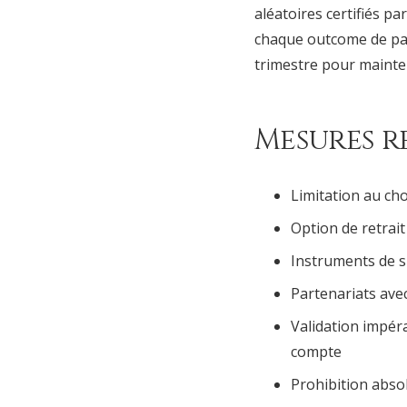
aléatoires certifiés 
chaque outcome de part
trimestre pour mainten
Mesures r
Limitation au ch
Option de retrait
Instruments de su
Partenariats av
Validation impér
compte
Prohibition abso