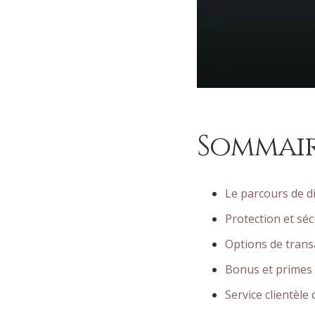
Sommai
Le parcours de d
Protection et séc
Options de trans
Bonus et primes
Service clientèle 