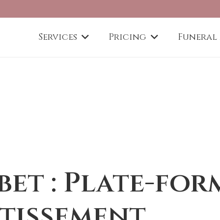
Services
Pricing
Funeral
bet : Plate-for
tissement