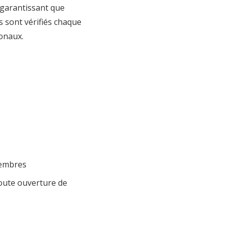
 garantissant que
s sont vérifiés chaque
ionaux.
membres
toute ouverture de