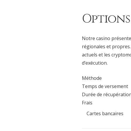
Options 
Notre casino présente
régionales et propres.
actuels et les cryptom
d’exécution.
Méthode
Temps de versement
Durée de récupératio
Frais
Cartes bancaires