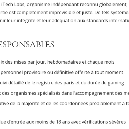
par iTech Labs, organisme indépendant reconnu globalement,
ie est complètement imprévisible et juste. De tels système
ir leur intégrité et leur adéquation aux standards internat
esponsables
oix des mises par jour, hebdomadaires et chaque mois
 personnel provisoire ou définitive offerte à tout moment
ivi détaillé de le registre des paris et du durée de gaming
ec des organismes spécialisés dans l’accompagnement des 
ative de la majorité et de les coordonnées préalablement à 
lue d’entrée aux moins de 18 ans avec vérifications sévères