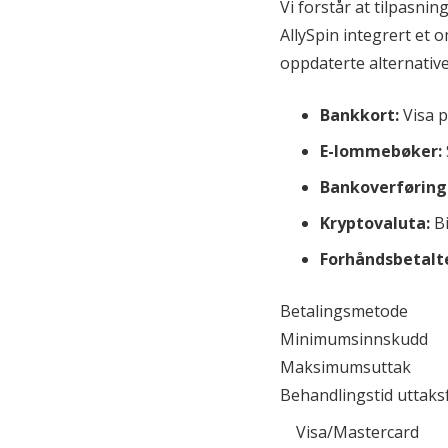
Vi forstår at tilpasnin
AllySpin integrert et
oppdaterte alternative
Bankkort:
Visa p
E-lommebøker:
Bankoverføring
Kryptovaluta:
Bi
Forhåndsbetalte
Betalingsmetode
Minimumsinnskudd
Maksimumsuttak
Behandlingstid uttaks
Visa/Mastercard