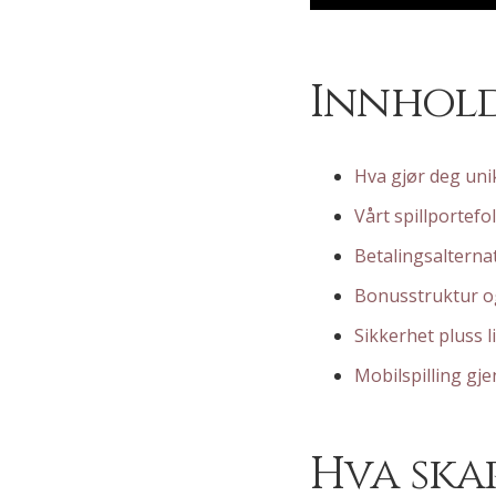
Innhold
Hva gjør deg uni
Vårt spillportefo
Betalingsalterna
Bonusstruktur o
Sikkerhet pluss l
Mobilspilling gj
Hva skap