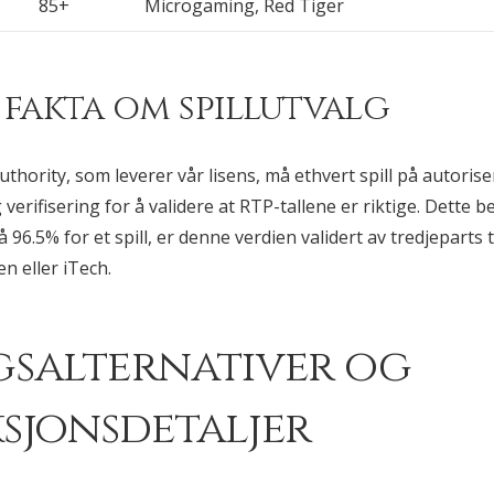
85+
Microgaming, Red Tiger
t fakta om spillutvalg
thority, som leverer vår lisens, må ethvert spill på autoris
rifisering for å validere at RTP-tallene er riktige. Dette be
 96.5% for et spill, er denne verdien validert av tredjeparts
 eller iTech.
gsalternativer og
sjonsdetaljer