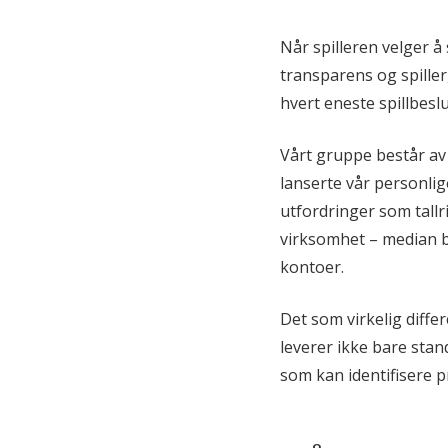
Når spilleren velger å 
transparens og spille
hvert eneste spillbesl
Vårt gruppe består av 
lanserte vår personlig
utfordringer som tallr
virksomhet – median be
kontoer.
Det som virkelig differ
leverer ikke bare stan
som kan identifisere pr