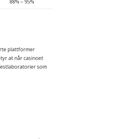
88% – 95%
erte plattformer
tyr at når casinoet
 testlaboratorier som