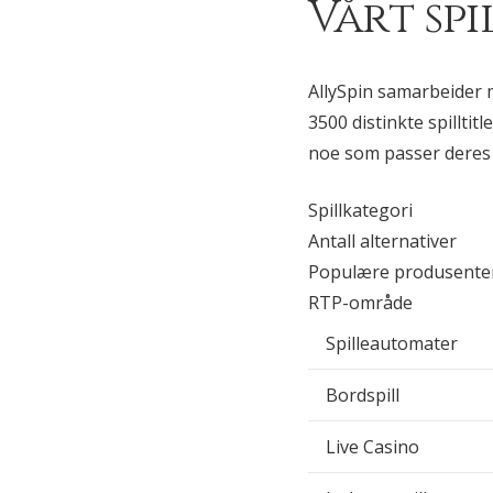
Vårt sp
AllySpin samarbeider m
3500 distinkte spillti
noe som passer deres
Spillkategori
Antall alternativer
Populære produsente
RTP-område
Spilleautomater
Bordspill
Live Casino