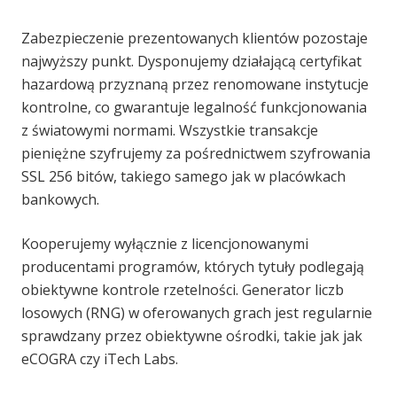
Zabezpieczenie prezentowanych klientów pozostaje
najwyższy punkt. Dysponujemy działającą certyfikat
hazardową przyznaną przez renomowane instytucje
kontrolne, co gwarantuje legalność funkcjonowania
z światowymi normami. Wszystkie transakcje
pieniężne szyfrujemy za pośrednictwem szyfrowania
SSL 256 bitów, takiego samego jak w placówkach
bankowych.
Kooperujemy wyłącznie z licencjonowanymi
producentami programów, których tytuły podlegają
obiektywne kontrole rzetelności. Generator liczb
losowych (RNG) w oferowanych grach jest regularnie
sprawdzany przez obiektywne ośrodki, takie jak jak
eCOGRA czy iTech Labs.