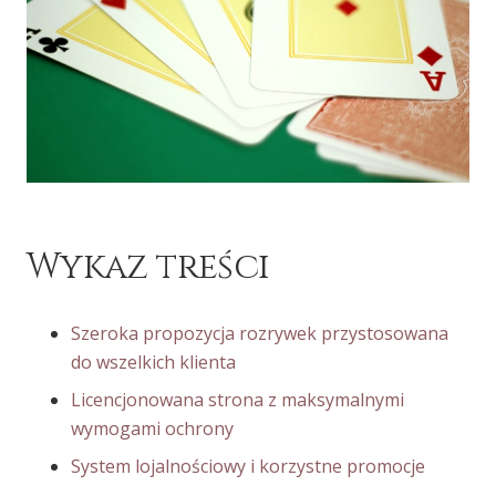
Wykaz treści
Szeroka propozycja rozrywek przystosowana
do wszelkich klienta
Licencjonowana strona z maksymalnymi
wymogami ochrony
System lojalnościowy i korzystne promocje