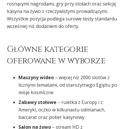
rosnącymi nagrodami, gry przy stołach oraz sekcję
kasyna na żywo z rzeczywistymi prowadzącymi.
Wszystkie pozycja podlega surowe testy standardu
wcześniej niż dodaniem do oferty.
Główne kategorie
oferowane w wyborze
Maszyny wideo
– więcej niż 2000 slotów z
licznymi tematami, od starożytnego Egiptu po
misje kosmiczne
Zabawy stołowe
– ruletka z Europy i z
Ameryki, oczko w kilkunastu odmianach,
baccarat oraz poker kasynowy
Salon na żywo
– stream HD z