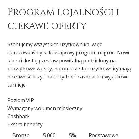
Program lojalności i
ciekawe oferty
Szanujemy wszystkich użytkownika, więc
opracowaliśmy kilkuetapowy program nagród. Nowi
klienci dostają zestaw powitalną podzielony na
początkowe wpłaty, natomiast stali użytkownicy mają
możliwość liczyć na co tydzień cashbacki i wyjątkowe
turnieje.
Poziom VIP
Wymagany wolumen miesięczny
Cashback
Ekstra benefity
Bronze
5 000
5%
Podstawowe