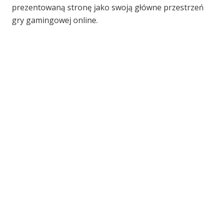
prezentowaną stronę jako swoją główne przestrzeń
gry gamingowej online.