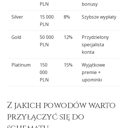
PLN
bonusy
Silver
15 000
8%
Szybsze wypłaty
PLN
Gold
50 000
12%
Przydzielony
PLN
specjalista
konta
Platinum
150
15%
Wyjątkowe
000
premie +
PLN
upominki
Z jakich powodów warto
przyłączyć się do