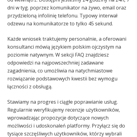
dni w tyg. poprzez komunikator na żywo, email oraz
przydzieloną infolinię telefonu. Typowy interwał
odzewu na komunikatorze to tylko 45 sekund.
Każde wniosek traktujemy personalnie, a oferowani
konsultanci mówią językiem polskim ojczystym na
poziomie natywnym. W sekcji FAQ znajdziesz
odpowiedzi na najpowszechniej zadawane
zagadnienia, co umożliwia na natychmiastowe
rozwiązanie podstawowych kwestii bez wymogu
łączności z obsługą.
Stawiamy na progres i ciągłe poprawianie usług.
Regularnie weryfikujemy recenzje użytkowników,
wprowadzając propozycje dotyczące nowych
możliwości i udoskonaleń platformy. Przyłącz się do
tysiące szczęśliwych użytkowników, którzy wybrali