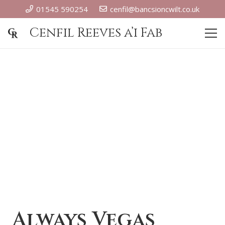
01545 590254
cenfil@bancsioncwilt.co.uk
Cenfil Reeves a’i Fab
Always Vegas