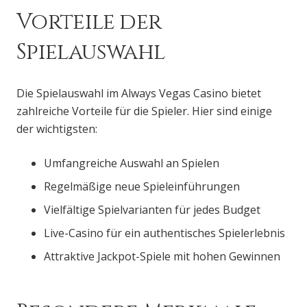
Vorteile der
Spielauswahl
Die Spielauswahl im Always Vegas Casino bietet
zahlreiche Vorteile für die Spieler. Hier sind einige
der wichtigsten:
Umfangreiche Auswahl an Spielen
Regelmäßige neue Spieleinführungen
Vielfältige Spielvarianten für jedes Budget
Live-Casino für ein authentisches Spielerlebnis
Attraktive Jackpot-Spiele mit hohen Gewinnen