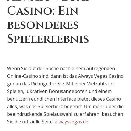
Casino: Ein
besonderes
Spielerlebnis
Wenn Sie auf der Suche nach einem aufregenden
Online-Casino sind, dann ist das Always Vegas Casino
genau das Richtige für Sie. Mit einer Vielzahl von
Spielen, lukrativen Bonusangeboten und einem
benutzerfreundlichen Interface bietet dieses Casino
alles, was das Spielerherz begehrt. Um mehr über die
beeindruckende Spielauswahl zu erfahren, besuchen
Sie die offizielle Seite:
alwaysvegas.de
.