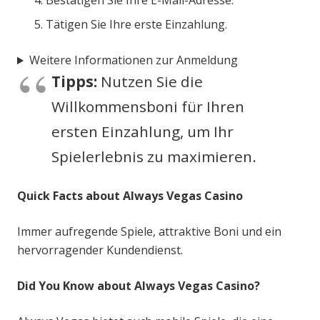
Bestätigen Sie Ihre E-Mail-Adresse.
Tätigen Sie Ihre erste Einzahlung.
Weitere Informationen zur Anmeldung
Tipps:
Nutzen Sie die
Willkommensboni für Ihren
ersten Einzahlung, um Ihr
Spielerlebnis zu maximieren.
Quick Facts about Always Vegas Casino
Immer aufregende Spiele, attraktive Boni und ein
hervorragender Kundendienst.
Did You Know about Always Vegas Casino?