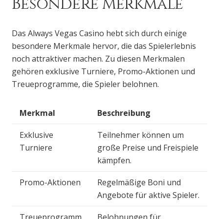
Besondere Merkmale
Das Always Vegas Casino hebt sich durch einige
besondere Merkmale hervor, die das Spielerlebnis
noch attraktiver machen. Zu diesen Merkmalen
gehören exklusive Turniere, Promo-Aktionen und
Treueprogramme, die Spieler belohnen.
Merkmal
Beschreibung
Exklusive
Teilnehmer können um
Turniere
große Preise und Freispiele
kämpfen.
Promo-Aktionen
Regelmäßige Boni und
Angebote für aktive Spieler.
Treueprogramm
Belohnungen für