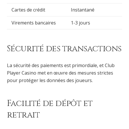
Cartes de crédit
Instantané
Virements bancaires
1-3 jours
Sécurité des transactions
La sécurité des paiements est primordiale, et Club
Player Casino met en œuvre des mesures strictes
pour protéger les données des joueurs.
Facilité de dépôt et
retrait