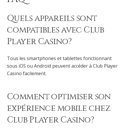
Quels appareils sont
compatibles avec Club
Player Casino?
Tous les smartphones et tablettes fonctionnant
sous iOS ou Android peuvent accéder à Club Player
Casino facilement.
Comment optimiser son
expérience mobile chez
Club Player Casino?