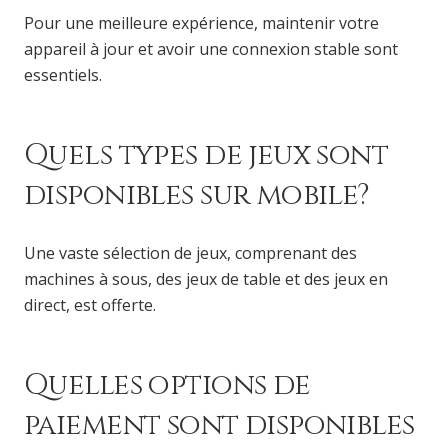
Pour une meilleure expérience, maintenir votre
appareil à jour et avoir une connexion stable sont
essentiels.
Quels types de jeux sont
disponibles sur mobile?
Une vaste sélection de jeux, comprenant des
machines à sous, des jeux de table et des jeux en
direct, est offerte.
Quelles options de
paiement sont disponibles