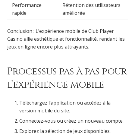
Performance
Rétention des utilisateurs
rapide
améliorée
Conclusion : L’expérience mobile de Club Player
Casino allie esthétique et fonctionnalité, rendant les
jeux en ligne encore plus attrayants.
Processus pas à pas pour
l’expérience mobile
Téléchargez l’application ou accédez à la
version mobile du site.
Connectez-vous ou créez un nouveau compte.
Explorez la sélection de jeux disponibles.