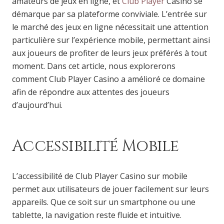
amateurs de jeux en ligne, et
Club Player
Casino se
démarque par sa plateforme conviviale. L’entrée sur
le marché des jeux en ligne nécessitait une attention
particulière sur l’expérience mobile, permettant ainsi
aux joueurs de profiter de leurs jeux préférés à tout
moment. Dans cet article, nous explorerons
comment Club Player Casino a amélioré ce domaine
afin de répondre aux attentes des joueurs
d’aujourd’hui.
Accessibilité Mobile
L’accessibilité de Club Player Casino sur mobile
permet aux utilisateurs de jouer facilement sur leurs
appareils. Que ce soit sur un smartphone ou une
tablette, la navigation reste fluide et intuitive.