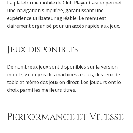
La plateforme mobile de Club Player Casino permet
une navigation simplifiée, garantissant une
expérience utilisateur agréable. Le menu est
clairement organisé pour un accès rapide aux jeux.
Jeux disponibles
De nombreux jeux sont disponibles sur la version
mobile, y compris des machines à sous, des jeux de
table et même des jeux en direct. Les joueurs ont le
choix parmi les meilleurs titres.
Performance et Vitesse