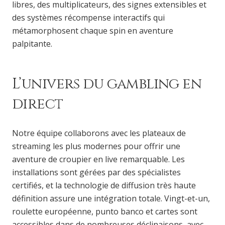
libres, des multiplicateurs, des signes extensibles et
des systèmes récompense interactifs qui
métamorphosent chaque spin en aventure
palpitante.
L’univers du gambling en
direct
Notre équipe collaborons avec les plateaux de
streaming les plus modernes pour offrir une
aventure de croupier en live remarquable. Les
installations sont gérées par des spécialistes
certifiés, et la technologie de diffusion très haute
définition assure une intégration totale. Vingt-et-un,
roulette européenne, punto banco et cartes sont
accessibles dans de nombreuses déclinaisons, avec