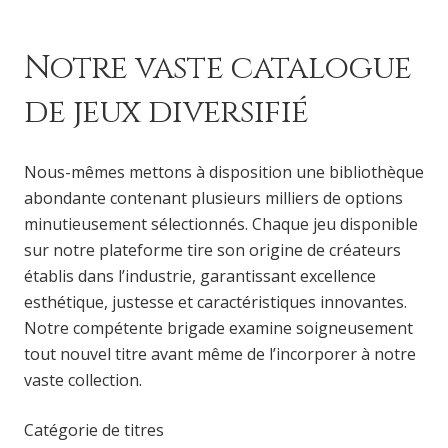
Notre vaste catalogue
de jeux diversifié
Nous-mêmes mettons à disposition une bibliothèque
abondante contenant plusieurs milliers de options
minutieusement sélectionnés. Chaque jeu disponible
sur notre plateforme tire son origine de créateurs
établis dans l’industrie, garantissant excellence
esthétique, justesse et caractéristiques innovantes.
Notre compétente brigade examine soigneusement
tout nouvel titre avant même de l’incorporer à notre
vaste collection.
Catégorie de titres