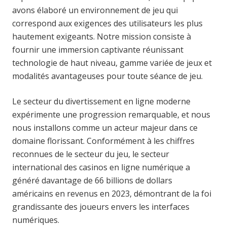
avons élaboré un environnement de jeu qui
correspond aux exigences des utilisateurs les plus
hautement exigeants. Notre mission consiste à
fournir une immersion captivante réunissant
technologie de haut niveau, gamme variée de jeux et
modalités avantageuses pour toute séance de jeu.
Le secteur du divertissement en ligne moderne
expérimente une progression remarquable, et nous
nous installons comme un acteur majeur dans ce
domaine florissant. Conformément à les chiffres
reconnues de le secteur du jeu, le secteur
international des casinos en ligne numérique a
généré davantage de 66 billions de dollars
américains en revenus en 2023, démontrant de la foi
grandissante des joueurs envers les interfaces
numériques.