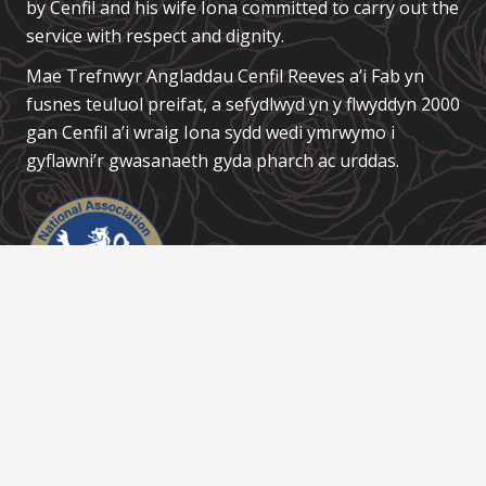
by Cenfil and his wife Iona committed to carry out the
service with respect and dignity.
Mae Trefnwyr Angladdau
Cenfil Reeves a’i Fab
yn
fusnes teuluol preifat, a sefydlwyd yn y flwyddyn 2000
gan Cenfil a’i wraig Iona sydd wedi ymrwymo i
gyflawni’r gwasanaeth gyda pharch ac urddas.
Links / Dolenni
About Us
Contact