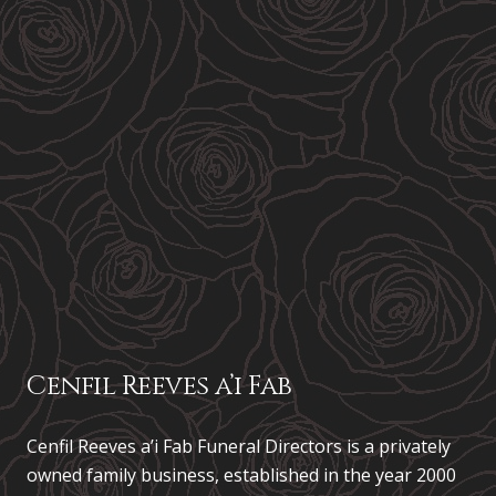
Cenfil Reeves a’i Fab
Cenfil Reeves a’i Fab Funeral Directors is a privately
owned family business, established in the year 2000