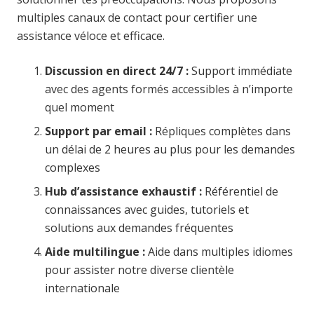
multiples canaux de contact pour certifier une
assistance véloce et efficace.
Discussion en direct 24/7 :
Support immédiate
avec des agents formés accessibles à n’importe
quel moment
Support par email :
Répliques complètes dans
un délai de 2 heures au plus pour les demandes
complexes
Hub d’assistance exhaustif :
Référentiel de
connaissances avec guides, tutoriels et
solutions aux demandes fréquentes
Aide multilingue :
Aide dans multiples idiomes
pour assister notre diverse clientèle
internationale