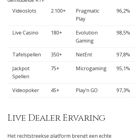
Gemiddelde RTP
Videoslots
2.100+
Pragmatic
96,2%
Play
Live Casino
180+
Evolution
98,5%
Gaming
Tafelspellen
350+
NetEnt
97,8%
Jackpot
75+
Microgaming
95,1%
Spellen
Videopoker
45+
Play’n GO
97,3%
Live Dealer Ervaring
Het rechtstreekse platform brengt een echte