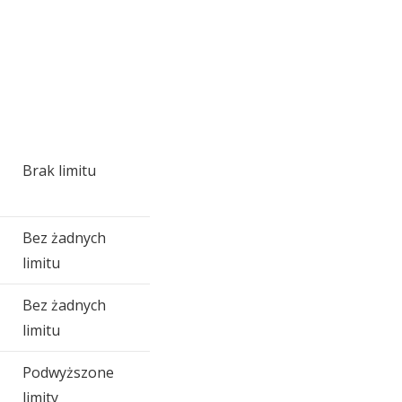
Brak limitu
Bez żadnych
limitu
Bez żadnych
limitu
Podwyższone
limity