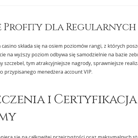
 Profity dla Regularnych
casino składa się na osiem poziomów rangi, z których posz
ście na wyższy poziom odbywa się samodzielnie na bazie zeb
 szczebel, tym atrakcyjniejsze nagrody, sprawniejsze realiz
do przypisanego menedżera account VIP.
eczenia i Certyfikacja
rmy
opiera się na całkowitej przejrzystości oraz maksymalnych s