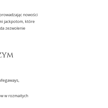
wprowadzając nowości
mi jackpotom, które
ada zezwolenie
zym
 Megaways,
rów w rozmaitych