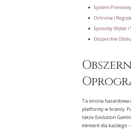
System Premiowy 
Ochrona i Regula
Sposoby Wpłat i
Eksperckie Obsł
Obszern
Oprogr
Ta strona hazardowa o
platformy w branży. P
także Evolution Gamin
element dla każdego –