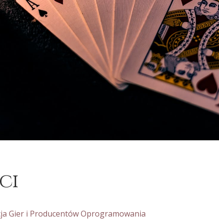
ci
ja Gier i Producentów Oprogramowania