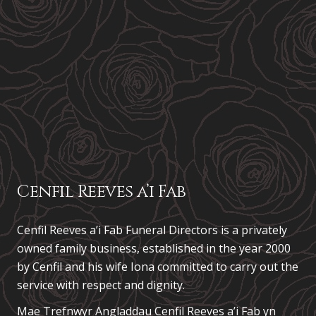
Cenfil Reeves a’i Fab
Cenfil Reeves a’i Fab Funeral Directors is a privately
owned family business, established in the year 2000
by Cenfil and his wife Iona committed to carry out the
service with respect and dignity.
Mae Trefnwyr Angladdau
Cenfil Reeves a’i Fab
yn