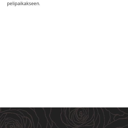
pelipaikakseen.