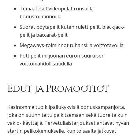
Temaattiset videopelat runsailla
bonustoiminnoilla
Suorat pöytäpelit kuten rulettipelit, blackjack-
pelit ja baccarat-pelit
Megaways-toiminnot tuhansilla voittotavoilla
Pottipelit miljoonan euron suuruisen
voittomahdollisuudella
Edut ja Promootiot
Kasinomme tuo kilpailukykyisiä bonuskampanjoita,
joka on suunniteltu palkitsemaan sekä tuoreita kuin
vakio- käyttäjiä. Tervetuliaistarjoukset antavat hyvän
startin pelikokemukselle, kun toisaalta jatkuvat