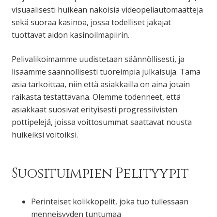
visuaalisesti huikean näköisiä videopeliautomaatteja
sekä suoraa kasinoa, jossa todelliset jakajat
tuottavat aidon kasinoilmapiirin.
Pelivalikoimamme uudistetaan säännöllisesti, ja
lisäämme säännöllisesti tuoreimpia julkaisuja. Tämä
asia tarkoittaa, niin että asiakkailla on aina jotain
raikasta testattavana. Olemme todenneet, että
asiakkaat suosivat erityisesti progressiivisten
pottipelejä, joissa voittosummat saattavat nousta
huikeiksi voitoiksi.
Suosituimpien Pelityypit
Perinteiset kolikkopelit, joka tuo tullessaan
menneisyyden tuntumaa