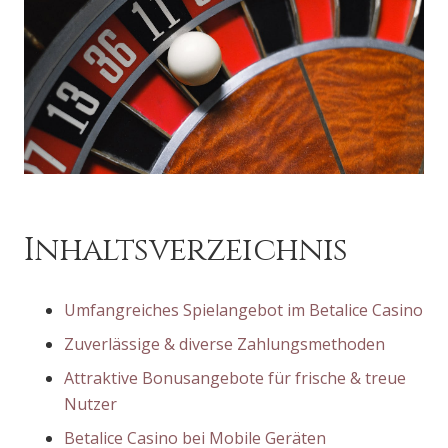
Inhaltsverzeichnis
Umfangreiches Spielangebot im Betalice Casino
Zuverlässige & diverse Zahlungsmethoden
Attraktive Bonusangebote für frische & treue
Nutzer
Betalice Casino bei Mobile Geräten