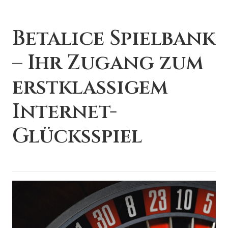
Betalice Spielbank
– Ihr Zugang zum
erstklassigem
Internet-
Glücksspiel