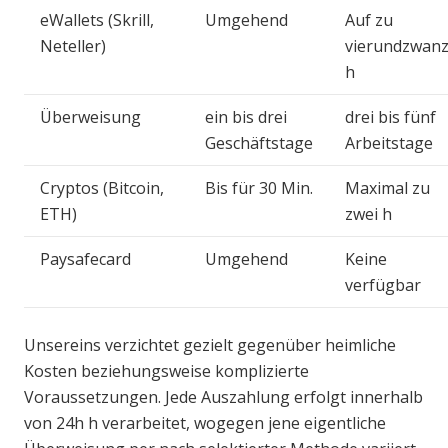
eWallets (Skrill,
Umgehend
Auf zu
Neteller)
vierundzwanz
h
Überweisung
ein bis drei
drei bis fünf
Geschäftstage
Arbeitstage
Cryptos (Bitcoin,
Bis für 30 Min.
Maximal zu
ETH)
zwei h
Paysafecard
Umgehend
Keine
verfügbar
Unsereins verzichtet gezielt gegenüber heimliche
Kosten beziehungsweise komplizierte
Voraussetzungen. Jede Auszahlung erfolgt innerhalb
von 24h h verarbeitet, wogegen jene eigentliche