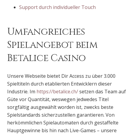
Support durch individueller Touch
Umfangreiches
Spielangebot beim
Betalice Casino
Unsere Webseite bietet Dir Access zu über 3.000
Spieltiteln durch etablierten Entwicklern dieser
Industrie. Im
https://betalice.ch/
setzen das Team auf
Güte vor Quantität, weswegen jedwedes Titel
sorgfältig ausgewählt worden ist, zwecks beste
Spielstandards sicherzustellen garantieren. Von
herkömmlichen Spielautomaten durch gestaffelte
Hauptgewinne bis hin nach Live-Games – unsere