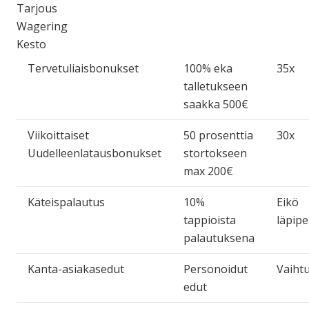
Tarjous
Wagering
Kesto
Tervetuliaisbonukset
100% eka
35x
talletukseen
saakka 500€
Viikoittaiset
50 prosenttia
30x
Uudelleenlatausbonukset
stortokseen
max 200€
Käteispalautus
10%
Eikö
tappioista
läpipe
palautuksena
Kanta-asiakasedut
Personoidut
Vaiht
edut