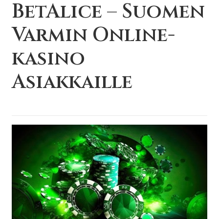
BetAlice – Suomen
Varmin Online-
kasino
Asiakkaille