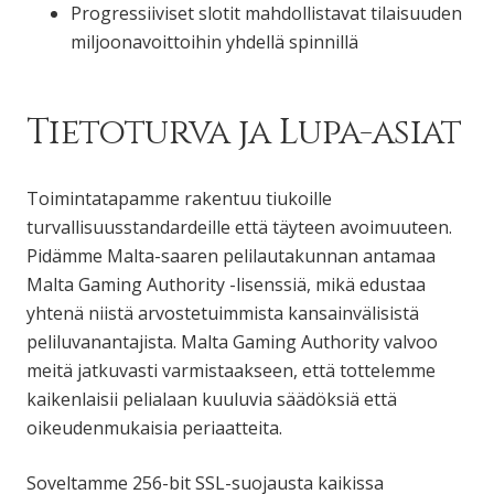
Progressiiviset slotit mahdollistavat tilaisuuden
miljoonavoittoihin yhdellä spinnillä
Tietoturva ja Lupa-asiat
Toimintatapamme rakentuu tiukoille
turvallisuusstandardeille että täyteen avoimuuteen.
Pidämme Malta-saaren pelilautakunnan antamaa
Malta Gaming Authority -lisenssiä, mikä edustaa
yhtenä niistä arvostetuimmista kansainvälisistä
peliluvanantajista. Malta Gaming Authority valvoo
meitä jatkuvasti varmistaakseen, että tottelemme
kaikenlaisii pelialaan kuuluvia säädöksiä että
oikeudenmukaisia periaatteita.
Soveltamme 256-bit SSL-suojausta kaikissa