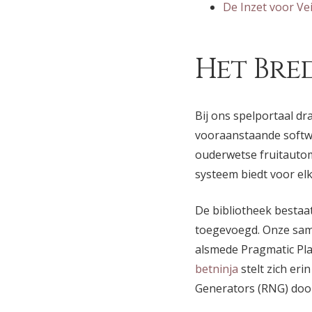
De Inzet voor Ve
Het Bre
Bij ons spelportaal d
vooraanstaande softwa
ouderwetse fruitautom
systeem biedt voor el
De bibliotheek bestaat
toegevoegd. Onze sam
alsmede Pragmatic Pla
betninja
stelt zich er
Generators (RNG) door