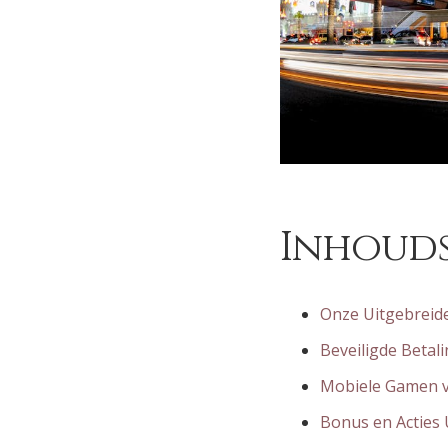
Inhoud
Onze Uitgebreide
Beveiligde Betal
Mobiele Gamen v
Bonus en Acties 