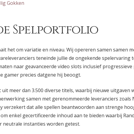
ilig Gokken
de Spelportfolio
raait het om variatie en niveau. Wij opereren samen samen 
releveranciers teneinde jullie de ongekende spelervaring t
aten naar geavanceerde video slots inclusief progressieve 
ke gamer precies datgene hij beoogt.
 uit meer dan 3.500 diverse titels, waarbij nieuwe uitgaven 
enwerking samen met gerenommeerde leveranciers zoals 
y verzekert dat alle spellen beantwoorden aan strenge hoo
in om enkel gecertificeerde inhoud aan te bieden waarbij R
 neutrale instanties worden getest.