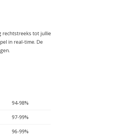
rechtstreeks tot jullie
pel in real-time. De
ngen.
94-98%
97-99%
96-99%