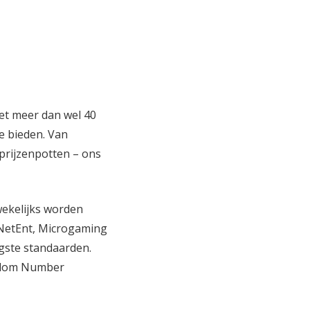
met meer dan wel 40
e bieden. Van
prijzenpotten – ons
wekelijks worden
NetEnt, Microgaming
gste standaarden.
andom Number