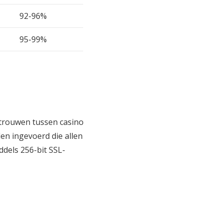
92-96%
95-99%
rtrouwen tussen casino
en ingevoerd die allen
ddels 256-bit SSL-