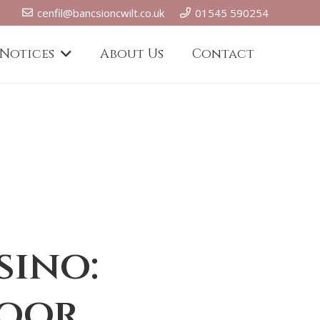
cenfil@bancsioncwilt.co.uk
01545 590254
 Notices
About Us
Contact
sino:
voor