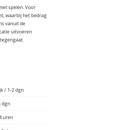
met spelen. Voor
t, waarbij het bedrag
ns vanuit de
catie uitvoeren
 tegengaat.
jk / 1-2 dgn
5 dgn
24 uren