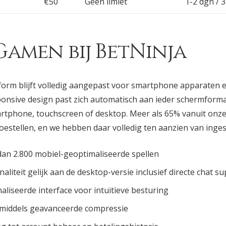
€50
Geen limiet
1-2 dgn / 
Gamen bij BetNinja
form blijft volledig aangepast voor smartphone apparaten e
onsive design past zich automatisch aan ieder schermforma
tphone, touchscreen of desktop. Meer als 65% vanuit onze
estellen, en we hebben daar volledig ten aanzien van inges
dan 2.800 mobiel-geoptimaliseerde spellen
naliteit gelijk aan de desktop-versie inclusief directe chat s
liseerde interface voor intuïtieve besturing
n middels geavanceerde compressie