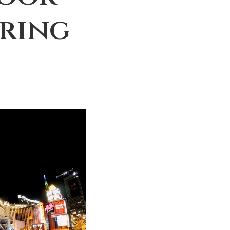
aring