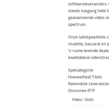
softwareleveranciers.
steeds toegang hebt to
geavanceerde video sl
spectrum.
Onze tafelspeeltitels 
roulette, baccarat en 
‘n ruime levende deale
kwalitatieve videostre
Spelcategorie
Hoeveelheid Titels
Bekendste Leverancie
Doorsnee RTP
Video- Slots