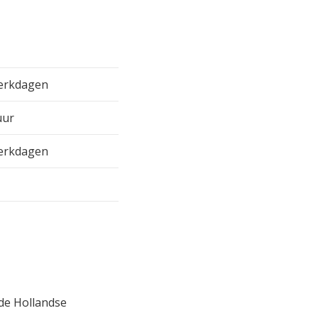
werkdagen
uur
werkdagen
 de Hollandse