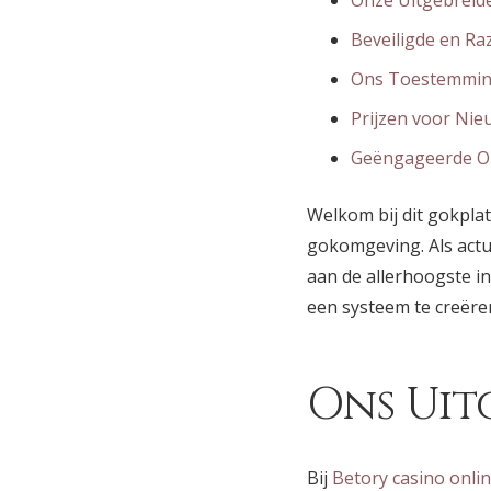
Beveiligde en Ra
Ons Toestemming
Prijzen voor Nie
Geëngageerde O
Welkom bij dit gokpl
gokomgeving. Als actu
aan de allerhoogste 
een systeem te creëre
Ons Uit
Bij
Betory casino onli