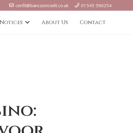
cenfil@bancsioncwilt.co.uk
01545 590254
 Notices
About Us
Contact
ino:
 voor