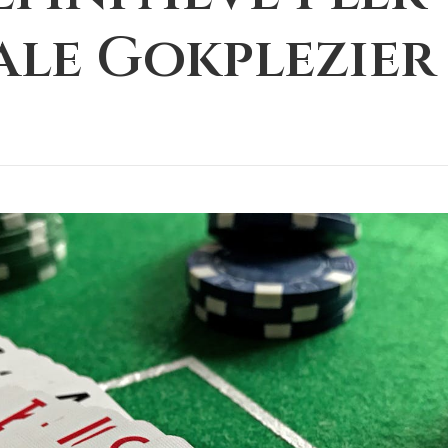
ale Gokplezier