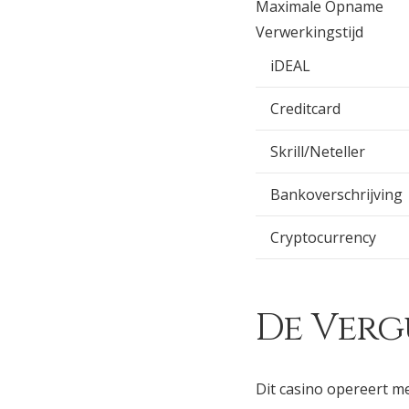
Maximale Opname
Verwerkingstijd
iDEAL
Creditcard
Skrill/Neteller
Bankoverschrijving
Cryptocurrency
De Verg
Dit casino opereert m