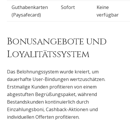
Guthabenkarten
Sofort
Keine
(Paysafecard)
verfügbar
Bonusangebote und
Loyalitätssystem
Das Belohnungssystem wurde kreiert, um
dauerhafte User-Bindungen wertzuschätzen.
Erstmalige Kunden profitieren von einem
abgestuften Begrüßungspaket, während
Bestandskunden kontinuierlich durch
Einzahlungsboni, Cashback-Aktionen und
individuellen Offerten profitieren.