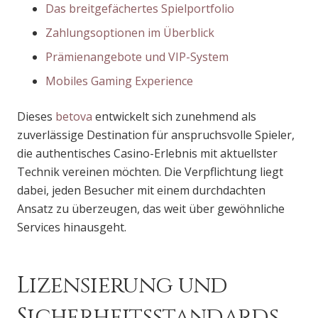
Das breitgefächertes Spielportfolio
Zahlungsoptionen im Überblick
Prämienangebote und VIP-System
Mobiles Gaming Experience
Dieses
betova
entwickelt sich zunehmend als
zuverlässige Destination für anspruchsvolle Spieler,
die authentisches Casino-Erlebnis mit aktuellster
Technik vereinen möchten. Die Verpflichtung liegt
dabei, jeden Besucher mit einem durchdachten
Ansatz zu überzeugen, das weit über gewöhnliche
Services hinausgeht.
Lizensierung und
Sicherheitsstandards