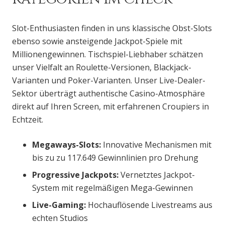
Slot-Enthusiasten finden in uns klassische Obst-Slots
ebenso sowie ansteigende Jackpot-Spiele mit
Millionengewinnen. Tischspiel-Liebhaber schätzen
unser Vielfalt an Roulette-Versionen, Blackjack-
Varianten und Poker-Varianten. Unser Live-Dealer-
Sektor überträgt authentische Casino-Atmosphäre
direkt auf Ihren Screen, mit erfahrenen Croupiers in
Echtzeit.
Megaways-Slots:
Innovative Mechanismen mit
bis zu zu 117.649 Gewinnlinien pro Drehung
Progressive Jackpots:
Vernetztes Jackpot-
System mit regelmäßigen Mega-Gewinnen
Live-Gaming:
Hochauflösende Livestreams aus
echten Studios