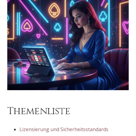
Themenliste
Lizensierung und Sicherheitsstandards