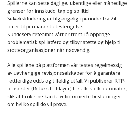
Spillerne kan sette daglige, ukentlige eller månedlige
grenser for innskudd, tap og spilltid.
Selvekskludering er tilgjengelig i perioder fra 24
timer til permanent utestengelse.
Kundeserviceteamet vårt er trent i å oppdage
problematisk spillatferd og tilbyr støtte og hjelp til
støtteorganisasjoner når nødvendig.
Alle spillene på plattformen vår testes regelmessig
av uavhengige revisjonsselskaper for å garantere
rettferdige odds og tilfeldig utfall. Vi publiserer RTP-
prosenter (Return to Player) for alle spilleautomater,
slik at brukerne kan ta velinformerte beslutninger
om hvilke spill de vil prøve.