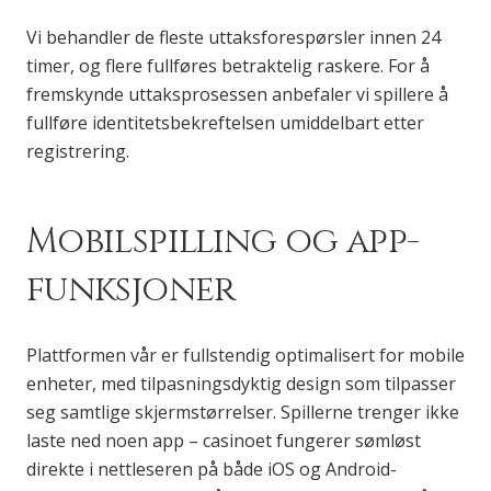
Vi behandler de fleste uttaksforespørsler innen 24
timer, og flere fullføres betraktelig raskere. For å
fremskynde uttaksprosessen anbefaler vi spillere å
fullføre identitetsbekreftelsen umiddelbart etter
registrering.
Mobilspilling og app-
funksjoner
Plattformen vår er fullstendig optimalisert for mobile
enheter, med tilpasningsdyktig design som tilpasser
seg samtlige skjermstørrelser. Spillerne trenger ikke
laste ned noen app – casinoet fungerer sømløst
direkte i nettleseren på både iOS og Android-