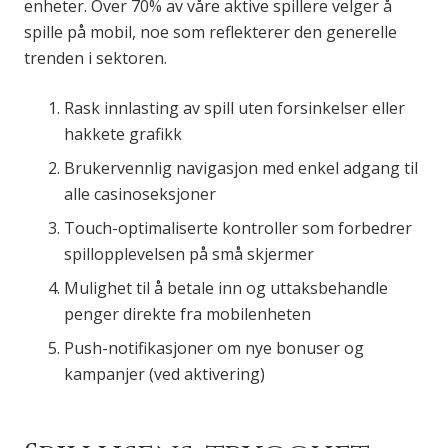
enheter. Over 70% av våre aktive spillere velger å
spille på mobil, noe som reflekterer den generelle
trenden i sektoren.
Rask innlasting av spill uten forsinkelser eller
hakkete grafikk
Brukervennlig navigasjon med enkel adgang til
alle casinoseksjoner
Touch-optimaliserte kontroller som forbedrer
spillopplevelsen på små skjermer
Mulighet til å betale inn og uttaksbehandle
penger direkte fra mobilenheten
Push-notifikasjoner om nye bonuser og
kampanjer (ved aktivering)