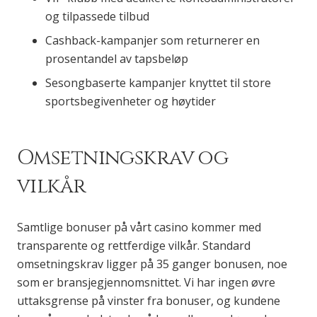
og tilpassede tilbud
Cashback-kampanjer som returnerer en
prosentandel av tapsbeløp
Sesongbaserte kampanjer knyttet til store
sportsbegivenheter og høytider
Omsetningskrav og
vilkår
Samtlige bonuser på vårt casino kommer med
transparente og rettferdige vilkår. Standard
omsetningskrav ligger på 35 ganger bonusen, noe
som er bransjegjennomsnittet. Vi har ingen øvre
uttaksgrense på vinster fra bonuser, og kundene