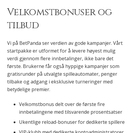
Velkomstbonuser og
tilbud
Vi på BetPanda ser verdien av gode kampanjer. Vårt
startpakke er utformet for å levere høyest mulig
verdi gjennom flere innbetalinger, ikke bare det
første. Brukerne får også hyppige kampanjer som
gratisrunder på utvalgte spilleautomater, penger
tilbake og adgang i eksklusive turneringer med
betydelige premier.
Velkomstbonus delt over de første fire
innbetalingene med tilsvarende prosentsatser
Ukentlige reload-bonuser for dedikerte spillere
VIP-klubb med dedikerte kontoadministratorer