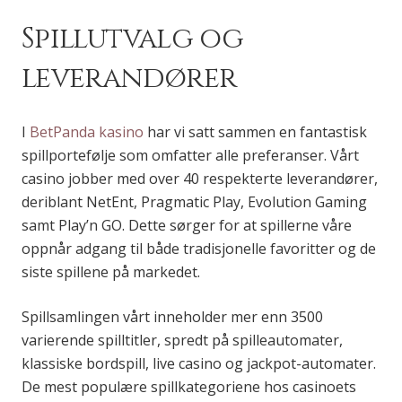
Spillutvalg og
leverandører
I
BetPanda kasino
har vi satt sammen en fantastisk
spillportefølje som omfatter alle preferanser. Vårt
casino jobber med over 40 respekterte leverandører,
deriblant NetEnt, Pragmatic Play, Evolution Gaming
samt Play’n GO. Dette sørger for at spillerne våre
oppnår adgang til både tradisjonelle favoritter og de
siste spillene på markedet.
Spillsamlingen vårt inneholder mer enn 3500
varierende spilltitler, spredt på spilleautomater,
klassiske bordspill, live casino og jackpot-automater.
De mest populære spillkategoriene hos casinoets