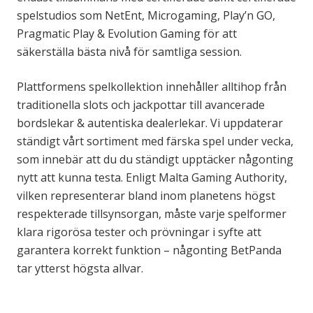
spelstudios som NetEnt, Microgaming, Play’n GO,
Pragmatic Play & Evolution Gaming för att
säkerställa bästa nivå för samtliga session.
Plattformens spelkollektion innehåller alltihop från
traditionella slots och jackpottar till avancerade
bordslekar & autentiska dealerlekar. Vi uppdaterar
ständigt vårt sortiment med färska spel under vecka,
som innebär att du du ständigt upptäcker någonting
nytt att kunna testa. Enligt Malta Gaming Authority,
vilken representerar bland inom planetens högst
respekterade tillsynsorgan, måste varje spelformer
klara rigorösa tester och prövningar i syfte att
garantera korrekt funktion – någonting BetPanda
tar ytterst högsta allvar.