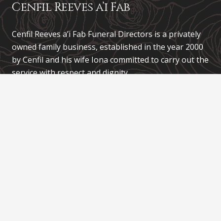
Cenfil Reeves a’i Fab
Cenfil Reeves a’i Fab Funeral Directors is a privately
owned family business, established in the year 2000
by Cenfil and his wife Iona committed to carry out the
service with respect and dignity.
Mae Trefnwyr Angladdau
Cenfil Reeves a’i Fab
yn
fusnes teuluol preifat, a sefydlwyd yn y flwyddyn 2000
gan Cenfil a’i wraig Iona sydd wedi ymrwymo i
gyflawni’r gwasanaeth gyda pharch ac urddas.