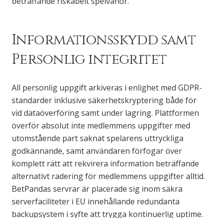
beträffande riskabelt spelvanor.
Informationsskydd samt
Personlig integritet
All personlig uppgift arkiveras i enlighet med GDPR-
standarder inklusive säkerhetskryptering både för
vid dataöverföring samt under lagring. Plattformen
överför absolut inte medlemmens uppgifter med
utomstående part saknat spelarens uttryckliga
godkännande, samt användaren förfogar över
komplett rätt att rekvirera information beträffande
alternativt radering för medlemmens uppgifter alltid.
BetPandas servrar är placerade sig inom säkra
serverfaciliteter i EU innehållande redundanta
backupsystem i syfte att trygga kontinuerlig uptime.