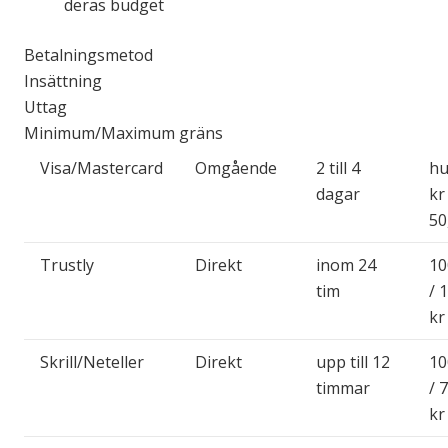
deras budget
Betalningsmetod
Insättning
Uttag
Minimum/Maximum gräns
Visa/Mastercard
Omgående
2 till 4
hu
dagar
kr
50
Trustly
Direkt
inom 24
10
tim
/ 
kr
Skrill/Neteller
Direkt
upp till 12
10
timmar
/ 
kr