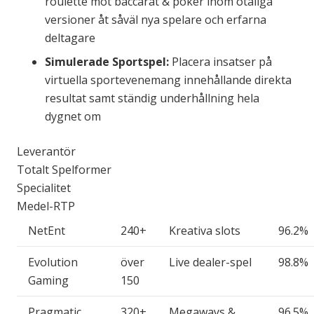
roulette mot baccarat & poker inom otaliga
versioner åt såväl nya spelare och erfarna
deltagare
Simulerade Sportspel:
Placera insatser på
virtuella sportevenemang innehållande direkta
resultat samt ständig underhållning hela
dygnet om
Leverantör
Totalt Spelformer
Specialitet
Medel-RTP
NetEnt
240+
Kreativa slots
96.2%
Evolution
över
Live dealer-spel
98.8%
Gaming
150
Pragmatic
320+
Megaways &
96.5%