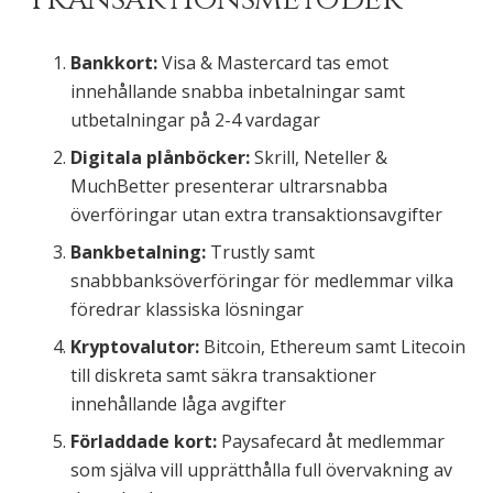
Bankkort:
Visa & Mastercard tas emot
innehållande snabba inbetalningar samt
utbetalningar på 2-4 vardagar
Digitala plånböcker:
Skrill, Neteller &
MuchBetter presenterar ultrarsnabba
överföringar utan extra transaktionsavgifter
Bankbetalning:
Trustly samt
snabbbanksöverföringar för medlemmar vilka
föredrar klassiska lösningar
Kryptovalutor:
Bitcoin, Ethereum samt Litecoin
till diskreta samt säkra transaktioner
innehållande låga avgifter
Förladdade kort:
Paysafecard åt medlemmar
som själva vill upprätthålla full övervakning av