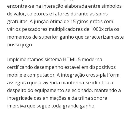
encontra-se na interação elaborada entre símbolos
de valor, coletores e fatores durante as spins
gratuitas. A junção ótima de 15 giros grátis com
vários pescadores multiplicadores de 1000x cria os
momentos de superior ganho que caracterizam este
nosso jogo.
Implementamos sistema HTML 5 moderna
certificando desempenho estável em dispositivos
mobile e computador. A integração cross-platform
assegura que a vivência mantenha-se idêntica a
despeito do equipamento selecionado, mantendo a
integridade das animações e da trilha sonora
imersiva que segue toda grande ganho.