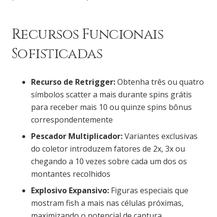
Recursos Funcionais
Sofisticadas
Recurso de Retrigger:
Obtenha três ou quatro
símbolos scatter a mais durante spins grátis
para receber mais 10 ou quinze spins bônus
correspondentemente
Pescador Multiplicador:
Variantes exclusivas
do coletor introduzem fatores de 2x, 3x ou
chegando a 10 vezes sobre cada um dos os
montantes recolhidos
Explosivo Expansivo:
Figuras especiais que
mostram fish a mais nas células próximas,
maximizando o potencial de captura