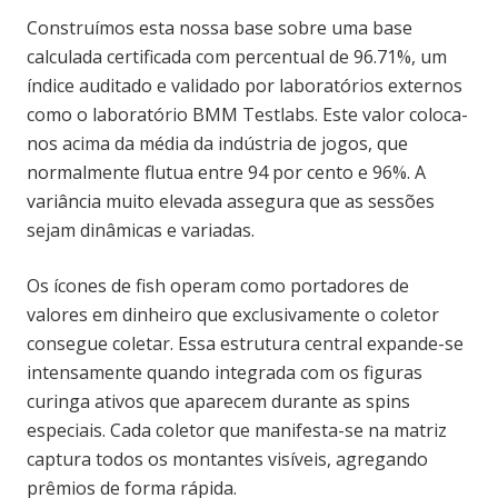
Construímos esta nossa base sobre uma base
calculada certificada com percentual de 96.71%, um
índice auditado e validado por laboratórios externos
como o laboratório BMM Testlabs. Este valor coloca-
nos acima da média da indústria de jogos, que
normalmente flutua entre 94 por cento e 96%. A
variância muito elevada assegura que as sessões
sejam dinâmicas e variadas.
Os ícones de fish operam como portadores de
valores em dinheiro que exclusivamente o coletor
consegue coletar. Essa estrutura central expande-se
intensamente quando integrada com os figuras
curinga ativos que aparecem durante as spins
especiais. Cada coletor que manifesta-se na matriz
captura todos os montantes visíveis, agregando
prêmios de forma rápida.