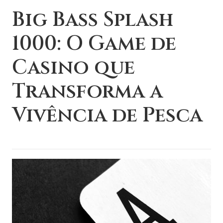
Big Bass Splash
1000: O Game de
Casino que
Transforma a
Vivência de Pesca