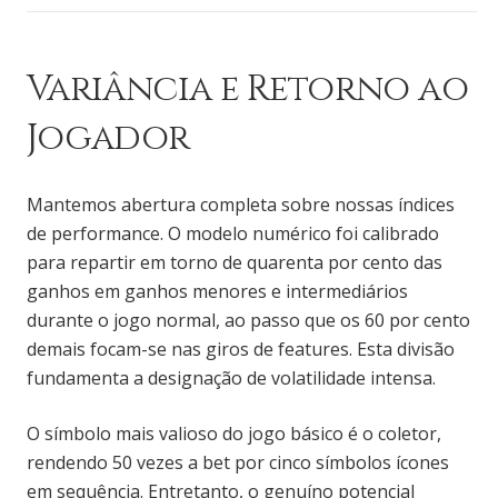
Variância e Retorno ao
Jogador
Mantemos abertura completa sobre nossas índices
de performance. O modelo numérico foi calibrado
para repartir em torno de quarenta por cento das
ganhos em ganhos menores e intermediários
durante o jogo normal, ao passo que os 60 por cento
demais focam-se nas giros de features. Esta divisão
fundamenta a designação de volatilidade intensa.
O símbolo mais valioso do jogo básico é o coletor,
rendendo 50 vezes a bet por cinco símbolos ícones
em sequência. Entretanto, o genuíno potencial