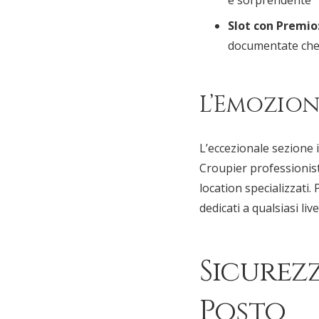
e sorprendente
Slot con Premio
documentate che 
L’Emozion
L’eccezionale sezione i
Croupier professionist
location specializzati. 
dedicati a qualsiasi liv
Sicurez
Posto