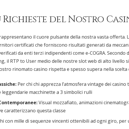
ù Richieste del Nostro Cas
rappresentano il cuore pulsante della nostra vasta offerta.
nitori certificati che forniscono risultati generati da mec
ificati da enti terzi indipendenti come e-COGRA. Secondo dat
ng, il RTP to User medio delle nostre slot web di alto livello s
ostro rinomato casino rispetta e spesso supera nella scelta de
ssiche:
Per chi chi apprezza l’atmosfera vintage dei casino te
 leggendarie macchinette a 3 simbolici rulli
t Contemporanee:
Visual mozzafiato, animazioni cinematogra
e caratterizzano questa classe
hi con mille di sequenze vincenti ottenibili ad ogni giro, pe