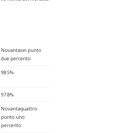
Novantasei punto
due percento
98.5%
97.8%
Novantaquattro
punto uno
percento