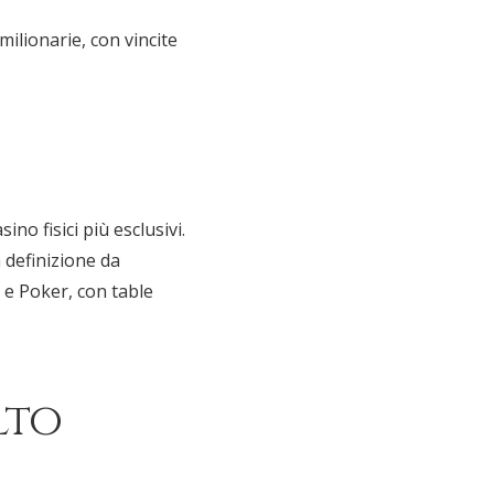
ilionarie, con vincite
no fisici più esclusivi.
 definizione da
at e Poker, con table
lto