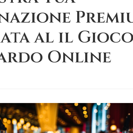
inazione Premi
ata al il Gioc
zardo Online