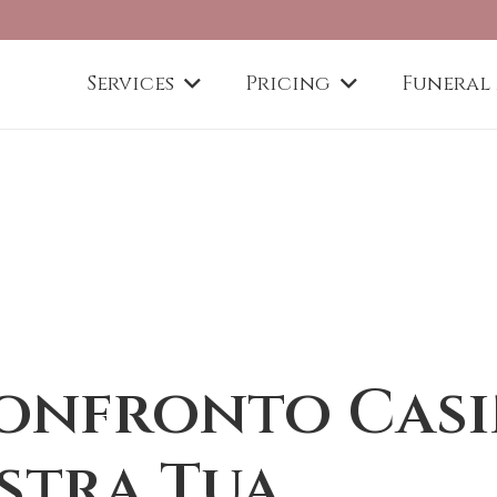
Services
Pricing
Funeral
Confronto Casi
stra Tua