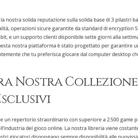
a nostra solida reputazione sulla solida base di 3 pilastri basi
alità, operazioni sicure garantite da standard di encryption 
it, e un supporto clienti disponibile sette giorni alla setti
uesta nostra piattaforma è stato progettato per garantire un
temente che tu preferisca giocare dal computer desktop che
ra Nostra Collezione
sclusivi
 un repertorio straordinario con superiore a 2.500 game pr
ell’industria del gioco online. La nostra libreria viene cost
ostri giocatori dispongano sempre disponibilità alle nuoviss