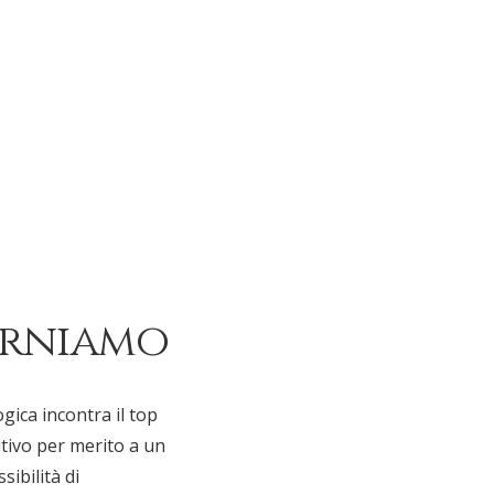
orniamo
ogica incontra il top
tivo per merito a un
ibilità di