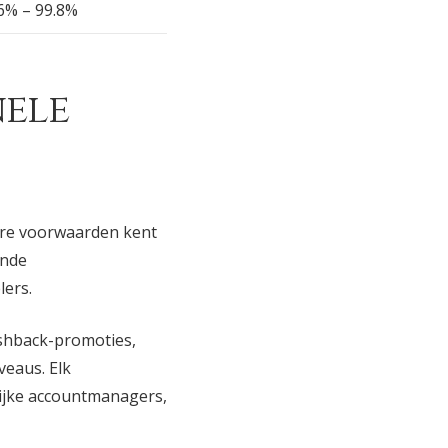
6% – 99.8%
ele
ere voorwaarden kent
ende
lers.
shback-promoties,
veaus. Elk
lijke accountmanagers,