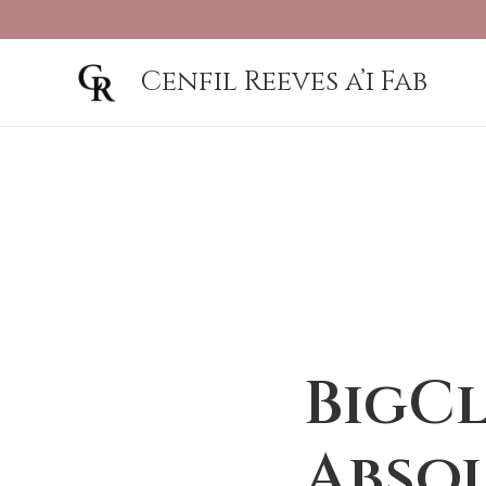
Cenfil Reeves a’i Fab
BigCl
Abso