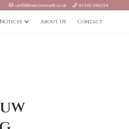
cenfil@bancsioncwilt.co.uk
01545 590254
 Notices
About Us
Contact
ouw
ng