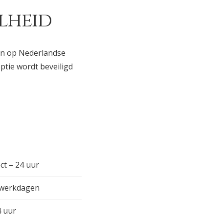
lheid
en op Nederlandse
ptie wordt beveiligd
ct – 24 uur
 werkdagen
4 uur