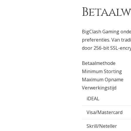
Betaalw
BigClash Gaming onder
preferenties. Van trad
door 256-bit SSL-encry
Betaalmethode
Minimum Storting
Maximum Opname
Verwerkingstijd
iDEAL
Visa/Mastercard
Skrill/Neteller