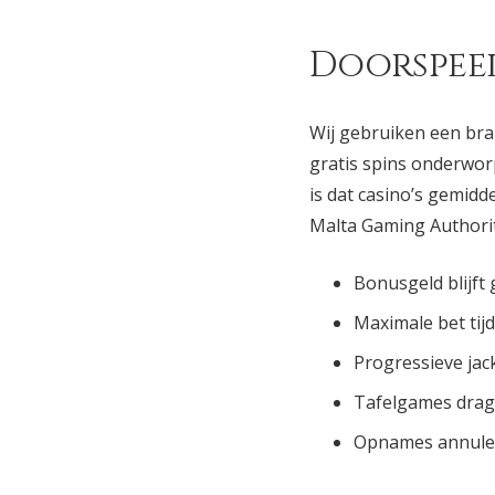
Doorspeel
Wij gebruiken een bra
gratis spins onderwor
is dat casino’s gemid
Malta Gaming Authorit
Bonusgeld blijft
Maximale bet tij
Progressieve jac
Tafelgames drage
Opnames annuler