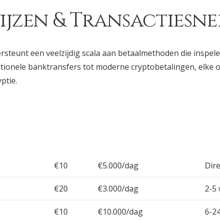
ijzen & Transactiesne
steunt een veelzijdig scala aan betaalmethoden die inspel
itionele banktransfers tot moderne cryptobetalingen, elke o
ptie.
€10
€5.000/dag
Dire
€20
€3.000/dag
2-5
€10
€10.000/dag
6-2