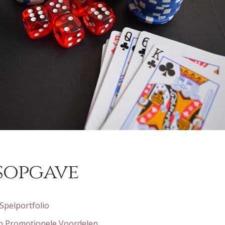
sopgave
Spelportfolio
 Promotionele Voordelen