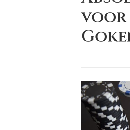
voor
Goke