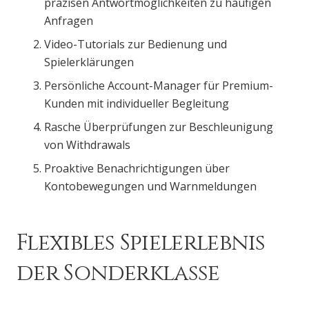
präzisen Antwortmöglichkeiten zu häufigen
Anfragen
Video-Tutorials zur Bedienung und
Spielerklärungen
Persönliche Account-Manager für Premium-
Kunden mit individueller Begleitung
Rasche Überprüfungen zur Beschleunigung
von Withdrawals
Proaktive Benachrichtigungen über
Kontobewegungen und Warnmeldungen
Flexibles Spielerlebnis
der Sonderklasse