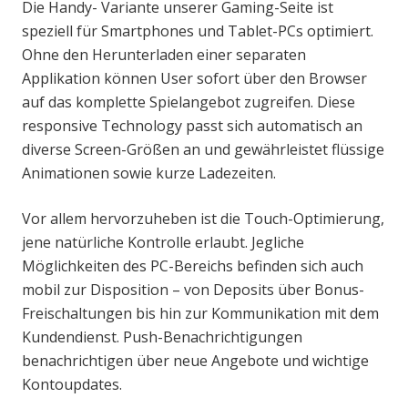
Die Handy- Variante unserer Gaming-Seite ist
speziell für Smartphones und Tablet-PCs optimiert.
Ohne den Herunterladen einer separaten
Applikation können User sofort über den Browser
auf das komplette Spielangebot zugreifen. Diese
responsive Technology passt sich automatisch an
diverse Screen-Größen an und gewährleistet flüssige
Animationen sowie kurze Ladezeiten.
Vor allem hervorzuheben ist die Touch-Optimierung,
jene natürliche Kontrolle erlaubt. Jegliche
Möglichkeiten des PC-Bereichs befinden sich auch
mobil zur Disposition – von Deposits über Bonus-
Freischaltungen bis hin zur Kommunikation mit dem
Kundendienst. Push-Benachrichtigungen
benachrichtigen über neue Angebote und wichtige
Kontoupdates.