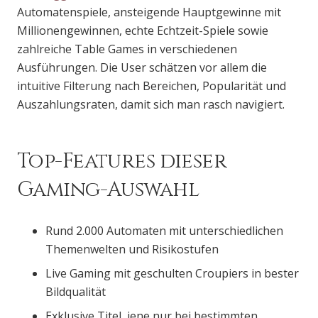
Automatenspiele, ansteigende Hauptgewinne mit
Millionengewinnen, echte Echtzeit-Spiele sowie
zahlreiche Table Games in verschiedenen
Ausführungen. Die User schätzen vor allem die
intuitive Filterung nach Bereichen, Popularität und
Auszahlungsraten, damit sich man rasch navigiert.
Top-Features dieser
Gaming-Auswahl
Rund 2.000 Automaten mit unterschiedlichen
Themenwelten und Risikostufen
Live Gaming mit geschulten Croupiers in bester
Bildqualität
Exklusive Titel, jene nur bei bestimmten