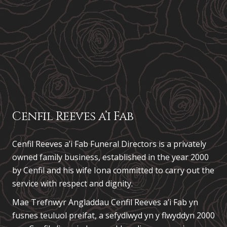
Cenfil Reeves a’i Fab
Cenfil Reeves a’i Fab Funeral Directors is a privately
owned family business, established in the year 2000
by Cenfil and his wife Iona committed to carry out the
service with respect and dignity.
Mae Trefnwyr Angladdau
Cenfil Reeves a’i Fab
yn
fusnes teuluol preifat, a sefydlwyd yn y flwyddyn 2000