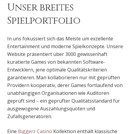
Unser breites
Spielportfolio
In uns fokussiert sich das Meiste um exzellente
Entertainment und moderne Spielkonzepte. Unsere
Website präsentiert über 3000 gewissenhaft
kuratierte Games von bekannten Software-
Entwicklern, jene optimale Qualitätskriterien
garantieren. Man kollaborieren nur mit geprüften
Providern kooperativ, derer Games fortlaufend von
unabhängigen Organisationen wie Auditoren
geprüft sind – ein geprüfter Qualitätsstandard für
ausgewogene Auszahlungsquoten und
Zufallsgeneratoren.
Eine
Biggerz Casino
Kollektion enthält klassische