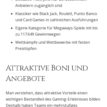
Anbietern zugänglich sind
Klassiker wie Black Jack, Roulett, Punto Banco
und Card Games in zahlreichen Ausführungen
Eigene Kategorie für Megaways-Spiele mit bis
zu 117.649 Gewinnwegen
Wettkämpfe und Wettbewerbe mit festen
Preistöpfen
Attraktive Boni und
Angebote
Man verstehen, dass attraktive Vorteile einen
wichtigen Bestandteil des Gaming-Erlebnisses bilden.
Deshalb haben Teams ein mehrstufiges