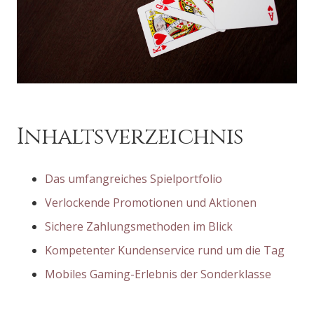
Inhaltsverzeichnis
Das umfangreiches Spielportfolio
Verlockende Promotionen und Aktionen
Sichere Zahlungsmethoden im Blick
Kompetenter Kundenservice rund um die Tag
Mobiles Gaming-Erlebnis der Sonderklasse