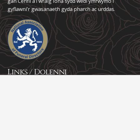
gan Cenfil a’i wraig Iona sydd wedi ymrwymo i
gyflawni’r gwasanaeth gyda pharch ac urddas.
Links / Dolenni
About Us
Contact
Funeral Services
Coffins
Funeral Plans