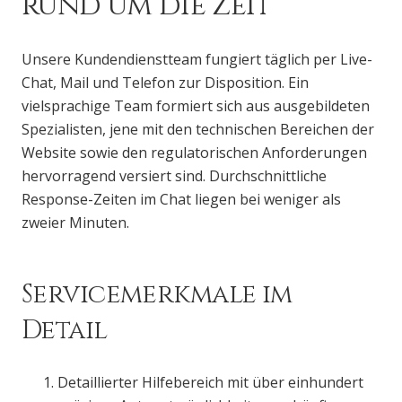
rund um die Zeit
Unsere Kundendienstteam fungiert täglich per Live-
Chat, Mail und Telefon zur Disposition. Ein
vielsprachige Team formiert sich aus ausgebildeten
Spezialisten, jene mit den technischen Bereichen der
Website sowie den regulatorischen Anforderungen
hervorragend versiert sind. Durchschnittliche
Response-Zeiten im Chat liegen bei weniger als
zweier Minuten.
Servicemerkmale im
Detail
Detaillierter Hilfebereich mit über einhundert