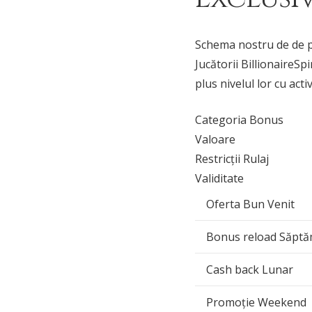
Schema nostru de de pr
Jucătorii BillionaireSp
plus nivelul lor cu activ
Categoria Bonus
Valoare
Restricții Rulaj
Validitate
Oferta Bun Venit
Bonus reload Săptă
Cash back Lunar
Promoție Weekend