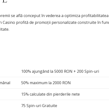
emii se află conceput în vederea a optimiza profitabilitatea
in Casino profită de promoții personalizate construite în fun
itate.
100% ajungând la 5000 RON + 200 Spin-uri
mânal
50% maximum la 2000 RON
15% calculate din pierderile nete
75 Spin-uri Gratuite