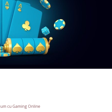
ium cu Gaming Online