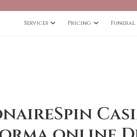
Services
Pricing
Funeral
onaireSpin Cas
forma online D