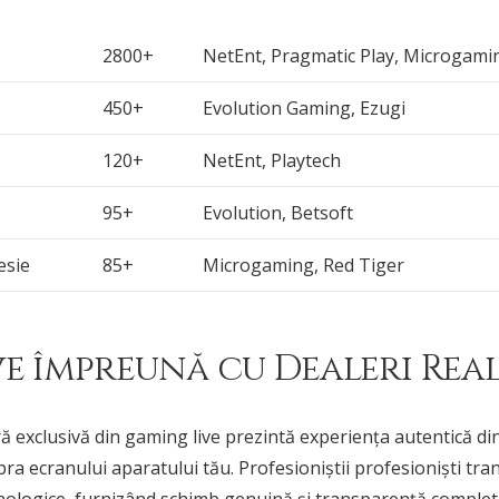
2800+
NetEnt, Pragmatic Play, Microgami
450+
Evolution Gaming, Ezugi
120+
NetEnt, Playtech
95+
Evolution, Betsoft
esie
85+
Microgaming, Red Tiger
ve împreună cu Dealeri Real
exclusivă din gaming live prezintă experiența autentică din
pra ecranului aparatului tău. Profesioniștii profesioniști tra