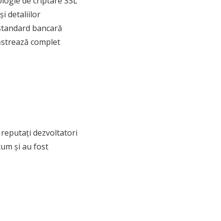
logie de criptare SSL
i detaliilor
u standard bancară
păstrează complet
 reputați dezvoltatori
cum și au fost