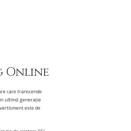
g Online
nare care transcende
in ultimă generație
ivertisment este de