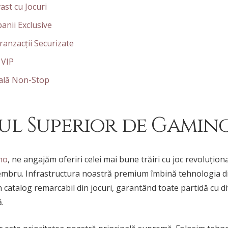
ast cu Jocuri
anii Exclusive
ranzacții Securizate
 VIP
nală Non-Stop
ul Superior de Gamin
ino
, ne angajăm oferiri celei mai bune trăiri cu joc revoluțio
membru. Infrastructura noastră premium îmbină tehnologia d
n catalog remarcabil din jocuri, garantând toate partidă cu d
.