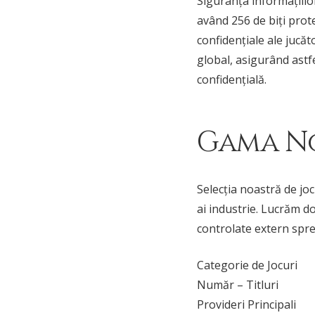
Siguranța informațiilo
având 256 de biți prote
confidențiale ale jucă
global, asigurând astf
confidențială.
Gama No
Selecția noastră de joc
ai industrie. Lucrăm d
controlate extern spre 
Categorie de Jocuri
Număr – Titluri
Provideri Principali