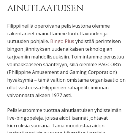
ainutlaatuisen
Filippiineillä operoivana pelisivustona olemme
rakentaneet mainettamme luotettavuuden ja
uutuuden pohjalle.
Bingo Plus
yhdistää perinteisen
bingon jännityksen uudenaikaisen teknologian
tarjoamiin mahdollisuuksiin. Toimintamme perustuu
voimakkaaseen sääntelyyn, sillä olemme PAGCOR:n
(Philippine Amusement and Gaming Corporation)
hyväksymiä – tämä valtion omistama organisaatio on
ollut vastuussa Filippiinien rahapelitoiminnan
valvonnasta alkaen 1977 asti.
Pelisivustomme tuottaa ainutlaatuisen yhdistelmän
live-bingopelejä, joissa aidot isännät johtavat
kierroksia suorana. Tämä muodostaa aidon