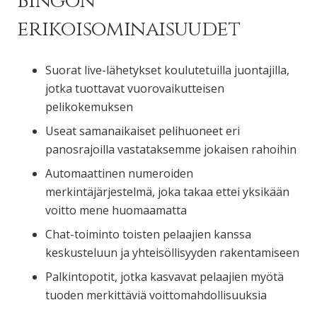
Bingon
erikoisominaisuudet
Suorat live-lähetykset koulutetuilla juontajilla,
jotka tuottavat vuorovaikutteisen
pelikokemuksen
Useat samanaikaiset pelihuoneet eri
panosrajoilla vastataksemme jokaisen rahoihin
Automaattinen numeroiden
merkintäjärjestelmä, joka takaa ettei yksikään
voitto mene huomaamatta
Chat-toiminto toisten pelaajien kanssa
keskusteluun ja yhteisöllisyyden rakentamiseen
Palkintopotit, jotka kasvavat pelaajien myötä
tuoden merkittäviä voittomahdollisuuksia