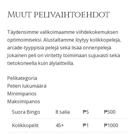
Muut pelivaihtoehdot
Täydensimme valikoimaamme viihdekokemuksen
optimoimiseksi. Alustaltamme löytyy kolikkopelejä,
arcade-tyyppisiä pelejä sekä lisää onnenpelejä.
Jokainen peli on viritetty toimimaan sujuvasti sekä
tietokoneella kuin älylaitteilla.
Pelikategoria
Pelien lukumäärä
Minimipanos
Maksimipanos
Suora Bingo
8 salia
₱5
₱500
Kolikkopelit
45+
₱1
₱1000