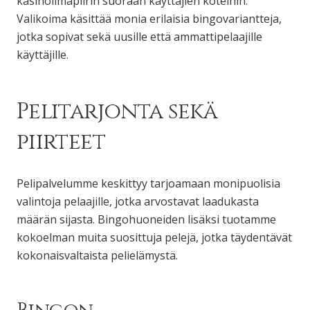
kasinoilmapiirin suoraan käyttäjien koteihin.
Valikoima käsittää monia erilaisia bingovariantteja,
jotka sopivat sekä uusille että ammattipelaajille
käyttäjille.
Pelitarjonta sekä
piirteet
Pelipalvelumme keskittyy tarjoamaan monipuolisia
valintoja pelaajille, jotka arvostavat laadukasta
määrän sijasta. Bingohuoneiden lisäksi tuotamme
kokoelman muita suosittuja pelejä, jotka täydentävät
kokonaisvaltaista pelielämystä.