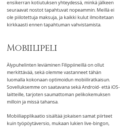
ensikerran kotiutuksen yhteydessä, minkä jälkeen
seuraavat nostot tapahtuvat nopeammin. Meillä ei
ole piilotettuja maksuja, ja kaikki kulut ilmoitetaan
kirkkaasti ennen tapahtuman vahvistamista.
Mobiilipeli
Älypuhelinten leviäminen Filippiineillä on ollut
merkittävää, sekä olemme vastanneet tähän
luomalla kokonaan optimoidun mobiiliratkaisun.
Sovelluksemme on saatavana sekä Android- että iOS-
laitteille, tarjoten saumattoman pelikokemuksen
milloin ja missä tahansa.
Mobiiliapplikaatio sisältää jokaisen samat piirteet
kuin työpöytäversio, mukaan lukien live-bingon,