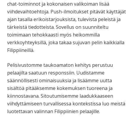
chat-toiminnot ja kokonaisen valikoiman lisää
viihdevaihtoehtoja. Push-ilmoitukset pitävät käyttäjät
ajan tasalla erikoistarjouksista, tulevista peleistä ja
tärkeistä tiedotteista. Sovellus on suunniteltu
toimimaan tehokkaasti myös heikommilla
verkkoyhteyksillä, joka takaa sujuvan pelin kaikkialla
Filippiineillä.
Pelisivustomme taukoamaton kehitys perustuu
pelaajilta saatuun responssiin. Uudistamme
säännöllisesti ominaisuuksia ja lisäämme uutta
sisältöä pitääksemme kokemuksen tuoreena ja
kiinnostavana. Sitoutumisemme laadukkaaseen
viihdyttämiseen turvallisessa kontekstissa luo meistä
luotettavan valinnan Filippiinien pelaajille.