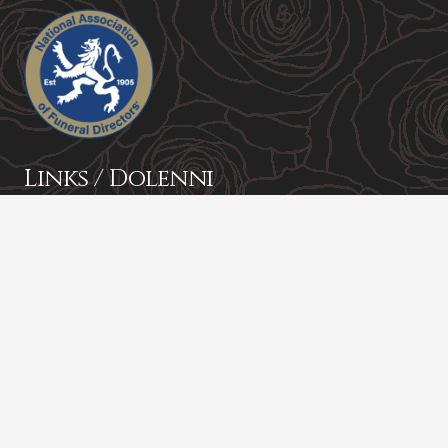
Links / Dolenni
About Us
Contact
Funeral Services
Coffins
Funeral Plans
Chapel of Rest