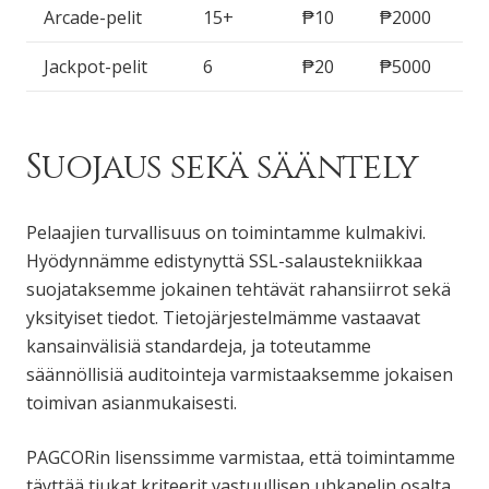
Arcade-pelit
15+
₱10
₱2000
Jackpot-pelit
6
₱20
₱5000
Suojaus sekä sääntely
Pelaajien turvallisuus on toimintamme kulmakivi.
Hyödynnämme edistynyttä SSL-salaustekniikkaa
suojataksemme jokainen tehtävät rahansiirrot sekä
yksityiset tiedot. Tietojärjestelmämme vastaavat
kansainvälisiä standardeja, ja toteutamme
säännöllisiä auditointeja varmistaaksemme jokaisen
toimivan asianmukaisesti.
PAGCORin lisenssimme varmistaa, että toimintamme
täyttää tiukat kriteerit vastuullisen uhkapelin osalta.