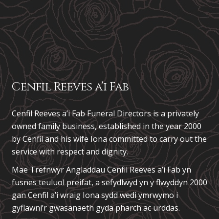
Cenfil Reeves a’i Fab
Cenfil Reeves a’i Fab Funeral Directors is a privately
owned family business, established in the year 2000
by Cenfil and his wife Iona committed to carry out the
service with respect and dignity.
Mae Trefnwyr Angladdau
Cenfil Reeves a’i Fab
yn
fusnes teuluol preifat, a sefydlwyd yn y flwyddyn 2000
gan Cenfil a’i wraig Iona sydd wedi ymrwymo i
gyflawni’r gwasanaeth gyda pharch ac urddas.