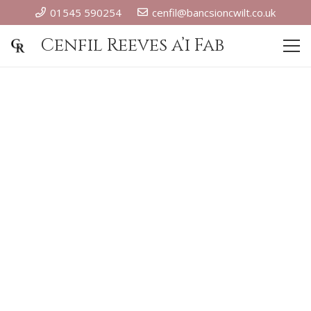
01545 590254
cenfil@bancsioncwilt.co.uk
Cenfil Reeves a’i Fab