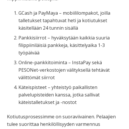
GCash ja PayMaya – mobiililompakot, joilla
talletukset tapahtuvat heti ja kotiutukset
käsitellään 24 tunnin sisällä
Pankkisiirrot – hyväksytään kaikkia suuria
filippiiniläisiä pankkeja, käsittelyaika 1-3
työpäivää
Online-pankkitoiminta – InstaPay sekä
PESONet-verkostojen välityksellä tehtävät
välittömät siirrot
Käteispisteet – yhteistyö paikallisten
palvelupisteiden kanssa, jotka sallivat
käteistalletukset ja -nostot
Kotiutusprosessimme on suoraviivainen. Pelaajien
tulee suorittaa henkilöllisyyden varmennus