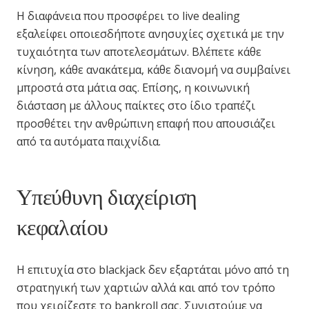
Η διαφάνεια που προσφέρει το live dealing
εξαλείφει οποιεσδήποτε ανησυχίες σχετικά με την
τυχαιότητα των αποτελεσμάτων. Βλέπετε κάθε
κίνηση, κάθε ανακάτεμα, κάθε διανομή να συμβαίνει
μπροστά στα μάτια σας. Επίσης, η κοινωνική
διάσταση με άλλους παίκτες στο ίδιο τραπέζι
προσθέτει την ανθρώπινη επαφή που απουσιάζει
από τα αυτόματα παιχνίδια.
Υπεύθυνη διαχείριση
κεφαλαίου
Η επιτυχία στο blackjack δεν εξαρτάται μόνο από τη
στρατηγική των χαρτιών αλλά και από τον τρόπο
που χειρίζεστε το bankroll σας. Συνιστούμε να