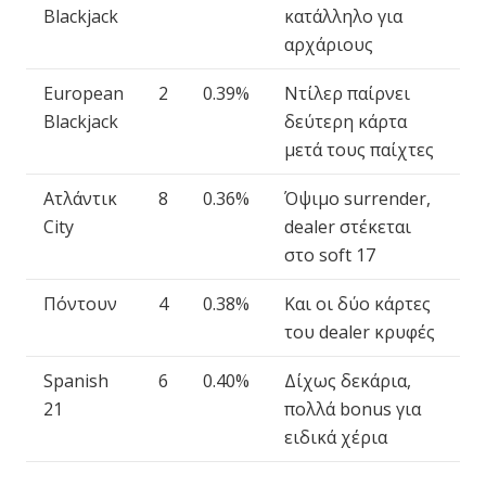
Blackjack
κατάλληλο για
αρχάριους
European
2
0.39%
Ντίλερ παίρνει
Blackjack
δεύτερη κάρτα
μετά τους παίχτες
Ατλάντικ
8
0.36%
Όψιμο surrender,
City
dealer στέκεται
στο soft 17
Πόντουν
4
0.38%
Και οι δύο κάρτες
του dealer κρυφές
Spanish
6
0.40%
Δίχως δεκάρια,
21
πολλά bonus για
ειδικά χέρια