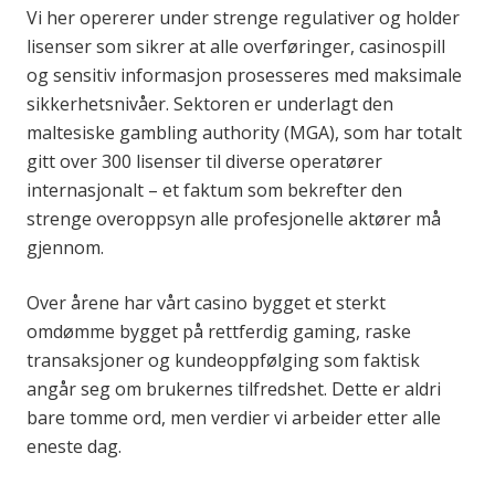
Vi her opererer under strenge regulativer og holder
lisenser som sikrer at alle overføringer, casinospill
og sensitiv informasjon prosesseres med maksimale
sikkerhetsnivåer. Sektoren er underlagt den
maltesiske gambling authority (MGA), som har totalt
gitt over 300 lisenser til diverse operatører
internasjonalt – et faktum som bekrefter den
strenge overoppsyn alle profesjonelle aktører må
gjennom.
Over årene har vårt casino bygget et sterkt
omdømme bygget på rettferdig gaming, raske
transaksjoner og kundeoppfølging som faktisk
angår seg om brukernes tilfredshet. Dette er aldri
bare tomme ord, men verdier vi arbeider etter alle
eneste dag.