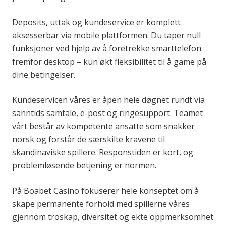
Deposits, uttak og kundeservice er komplett
aksesserbar via mobile plattformen. Du taper null
funksjoner ved hjelp av å foretrekke smarttelefon
fremfor desktop – kun økt fleksibilitet til å game på
dine betingelser.
Kundeservicen våres er åpen hele døgnet rundt via
sanntids samtale, e-post og ringesupport. Teamet
vårt består av kompetente ansatte som snakker
norsk og forstår de særskilte kravene til
skandinaviske spillere. Responstiden er kort, og
problemløsende betjening er normen.
På Boabet Casino fokuserer hele konseptet om å
skape permanente forhold med spillerne våres
gjennom troskap, diversitet og ekte oppmerksomhet