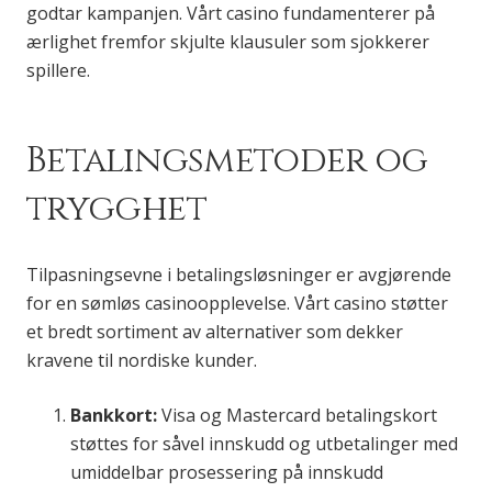
godtar kampanjen. Vårt casino fundamenterer på
ærlighet fremfor skjulte klausuler som sjokkerer
spillere.
Betalingsmetoder og
trygghet
Tilpasningsevne i betalingsløsninger er avgjørende
for en sømløs casinoopplevelse. Vårt casino støtter
et bredt sortiment av alternativer som dekker
kravene til nordiske kunder.
Bankkort:
Visa og Mastercard betalingskort
støttes for såvel innskudd og utbetalinger med
umiddelbar prosessering på innskudd