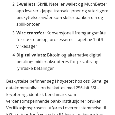
E-wallets:
Skrill, Neteller wallet og MuchBetter
app leverer kjappe transaksjoner og ytterligere
beskyttelsesnivåer som skiller banken din og
spillkontoen
Wire transfer:
Konvensjonell fremgangsmåte
for større beløp, prosesseres i løpet av 1 til 3
virkedager
Digital valuta:
Bitcoin og alternative digital
betalingsmidler aksepteres for privatliv og
lynraske betalinger
Beskyttelse befinner seg i høysetet hos oss. Samtlige
datakommunikasjon beskyttes med 256-bit SSL-
kryptering, identisk benchmark som
verdensomspennende bank-institusjoner bruker.
Verifikasjonsprosess utføres i overensstemmelse til
KYC-rutiner for å verne fra ID-tyveri og hvitvasking.