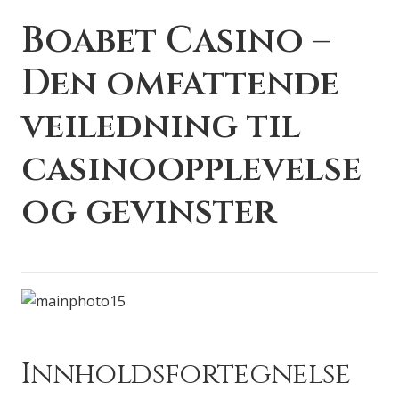
Boabet Casino –
Den omfattende
veiledning til
casinoopplevelse
og gevinster
Innholdsfortegnelse