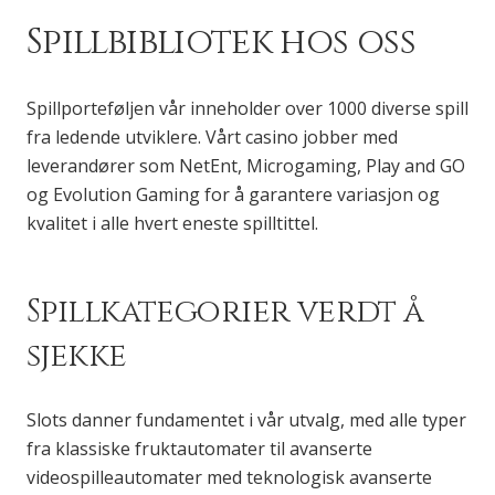
Spillbibliotek hos oss
Spillporteføljen vår inneholder over 1000 diverse spill
fra ledende utviklere. Vårt casino jobber med
leverandører som NetEnt, Microgaming, Play and GO
og Evolution Gaming for å garantere variasjon og
kvalitet i alle hvert eneste spilltittel.
Spillkategorier verdt å
sjekke
Slots danner fundamentet i vår utvalg, med alle typer
fra klassiske fruktautomater til avanserte
videospilleautomater med teknologisk avanserte