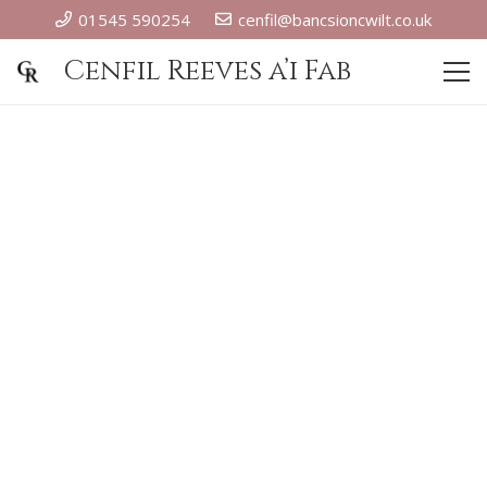
01545 590254
cenfil@bancsioncwilt.co.uk
Cenfil Reeves a’i Fab