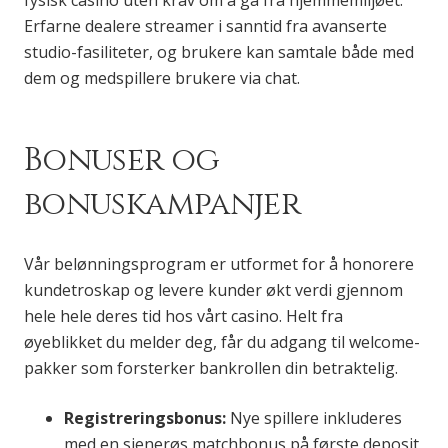
Erfarne dealere streamer i sanntid fra avanserte
studio-fasiliteter, og brukere kan samtale både med
dem og medspillere brukere via chat.
Bonuser og
bonuskampanjer
Vår belønningsprogram er utformet for å honorere
kundetroskap og levere kunder økt verdi gjennom
hele hele deres tid hos vårt casino. Helt fra
øyeblikket du melder deg, får du adgang til welcome-
pakker som forsterker bankrollen din betraktelig.
Registreringsbonus:
Nye spillere inkluderes
med en sjenerøs matchbonus på første deposit,