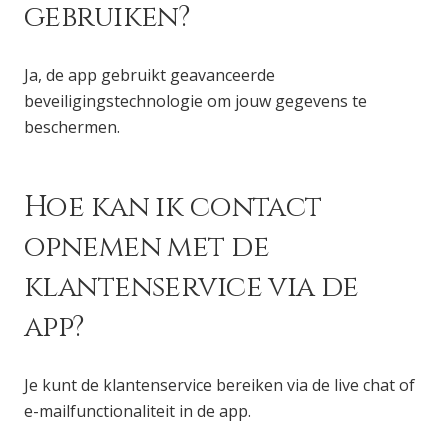
gebruiken?
Ja, de app gebruikt geavanceerde
beveiligingstechnologie om jouw gegevens te
beschermen.
Hoe kan ik contact
opnemen met de
klantenservice via de
app?
Je kunt de klantenservice bereiken via de live chat of
e-mailfunctionaliteit in de app.