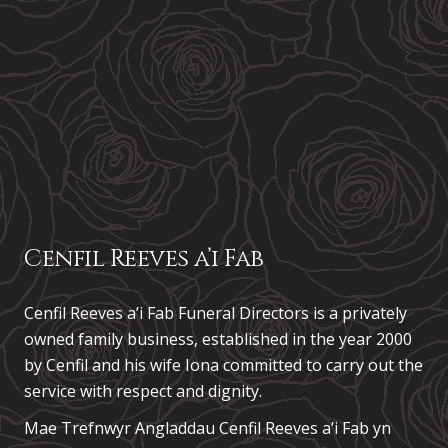
Cenfil Reeves a’i Fab
Cenfil Reeves a’i Fab Funeral Directors is a privately
owned family business, established in the year 2000
by Cenfil and his wife Iona committed to carry out the
service with respect and dignity.
Mae Trefnwyr Angladdau
Cenfil Reeves a’i Fab
yn