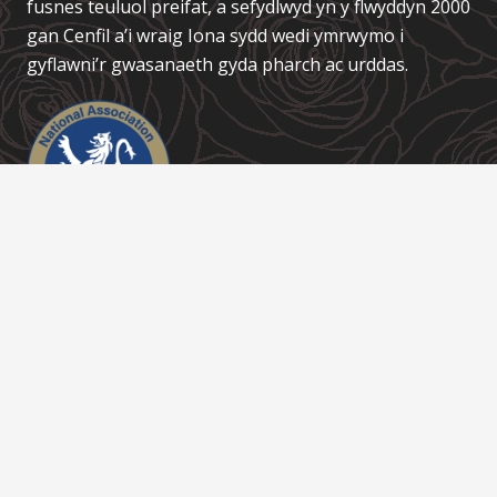
fusnes teuluol preifat, a sefydlwyd yn y flwyddyn 2000
gan Cenfil a’i wraig Iona sydd wedi ymrwymo i
gyflawni’r gwasanaeth gyda pharch ac urddas.
Links / Dolenni
About Us
Contact
Funeral Services
Coffins