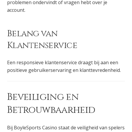
problemen ondervindt of vragen hebt over je
account.
Belang van
Klantenservice
Een responsieve klantenservice draagt bij aan een
positieve gebruikerservaring en klanttevredenheid.
Beveiliging en
Betrouwbaarheid
Bij BoyleSports Casino staat de veiligheid van spelers