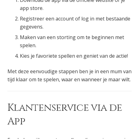
app store.
Registreer een account of log in met bestaande
gegevens.
Maken van een storting om te beginnen met
spelen.
Kies je favoriete spellen en geniet van de actie!
Met deze eenvoudige stappen ben je in een mum van
tijd klaar om te spelen, waar en wanneer je maar wilt.
Klantenservice via de
App