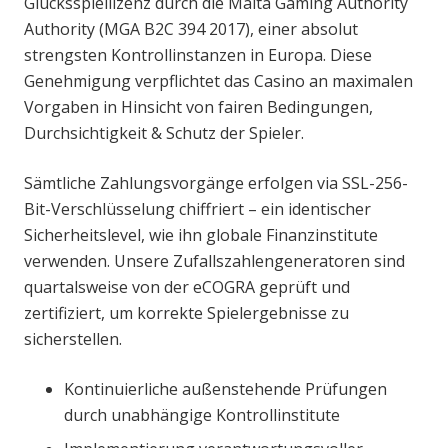
Glücksspiellizenz durch die Malta Gaming Authority
Authority (MGA B2C 394 2017), einer absolut
strengsten Kontrollinstanzen in Europa. Diese
Genehmigung verpflichtet das Casino an maximalen
Vorgaben in Hinsicht von fairen Bedingungen,
Durchsichtigkeit & Schutz der Spieler.
Sämtliche Zahlungsvorgänge erfolgen via SSL-256-
Bit-Verschlüsselung chiffriert – ein identischer
Sicherheitslevel, wie ihn globale Finanzinstitute
verwenden. Unsere Zufallszahlengeneratoren sind
quartalsweise von der eCOGRA geprüft und
zertifiziert, um korrekte Spielergebnisse zu
sicherstellen.
Kontinuierliche außenstehende Prüfungen
durch unabhängige Kontrollinstitute