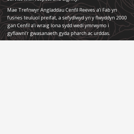
Mae Trefnwyr Angladdau
Cenfil Reeves a’i Fab
yn
fusnes teuluol preifat, a sefydlwyd yn y flwyddyn 2000
gan Cenfil a’i wraig Iona sydd wedi ymrwymo i
gyflawni’r gwasanaeth gyda pharch ac urddas.
Links / Dolenni
About Us
Contact
Funeral Services