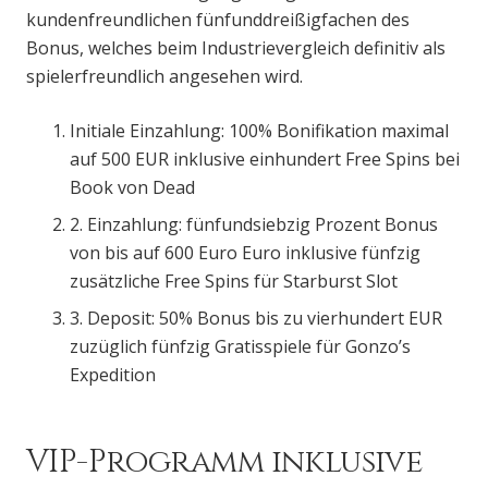
kundenfreundlichen fünfunddreißigfachen des
Bonus, welches beim Industrievergleich definitiv als
spielerfreundlich angesehen wird.
Initiale Einzahlung: 100% Bonifikation maximal
auf 500 EUR inklusive einhundert Free Spins bei
Book von Dead
2. Einzahlung: fünfundsiebzig Prozent Bonus
von bis auf 600 Euro Euro inklusive fünfzig
zusätzliche Free Spins für Starburst Slot
3. Deposit: 50% Bonus bis zu vierhundert EUR
zuzüglich fünfzig Gratisspiele für Gonzo’s
Expedition
VIP-Programm inklusive