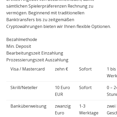
sämtlichen Spielerpräferenzen Rechnung zu
vermögen. Beginnend mit traditionellen
Banktransfers bis zu zeitgemäßen
Cryptowährungen bieten wir Ihnen flexible Optionen.
Bezahlmethode
Min. Deposit
Bearbeitungszeit Einzahlung
Prozessierungszeit Auszahlung
Visa / Mastercard
zehn €
Sofort
1 bis
Werk
Skrill/Neteller
10 Euro
Sofort
0 – 2
EUR
Stun
Banküberweisung
zwanzig
1-3
zwei 
Euro
Werktage
Gesc