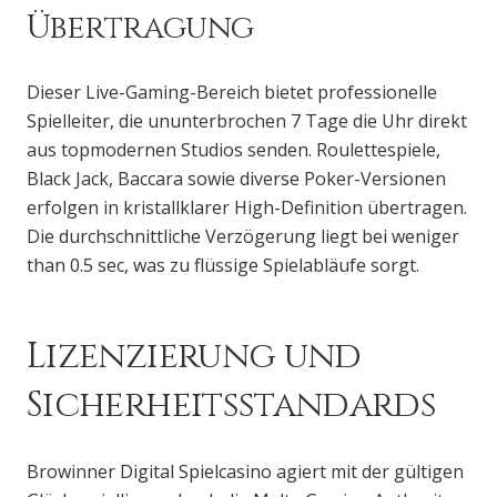
Übertragung
Dieser Live-Gaming-Bereich bietet professionelle
Spielleiter, die ununterbrochen 7 Tage die Uhr direkt
aus topmodernen Studios senden. Roulettespiele,
Black Jack, Baccara sowie diverse Poker-Versionen
erfolgen in kristallklarer High-Definition übertragen.
Die durchschnittliche Verzögerung liegt bei weniger
than 0.5 sec, was zu flüssige Spielabläufe sorgt.
Lizenzierung und
Sicherheitsstandards
Browinner Digital Spielcasino agiert mit der gültigen