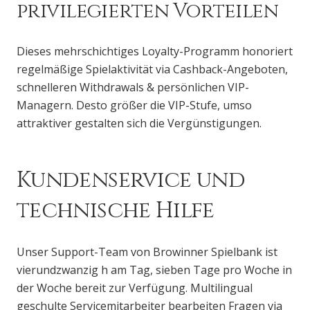
privilegierten Vorteilen
Dieses mehrschichtiges Loyalty-Programm honoriert
regelmäßige Spielaktivität via Cashback-Angeboten,
schnelleren Withdrawals & persönlichen VIP-
Managern. Desto größer die VIP-Stufe, umso
attraktiver gestalten sich die Vergünstigungen.
Kundenservice und
technische Hilfe
Unser Support-Team von Browinner Spielbank ist
vierundzwanzig h am Tag, sieben Tage pro Woche in
der Woche bereit zur Verfügung. Multilingual
geschulte Servicemitarbeiter bearbeiten Fragen via