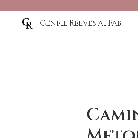
Cenfil Reeves a’i Fab
Camin
Meto