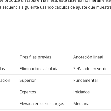
e produce un tabla en la mesa, este sistema no meramente 
a secuencia siguiente usando cálculos de ajuste que muestra
Tres filas previas
Anotación lineal
las
Eliminación calculada
Señalado en verde
cación
Superior
Fundamental
Expertos
Iniciados
a
Elevada en series largas
Mediana