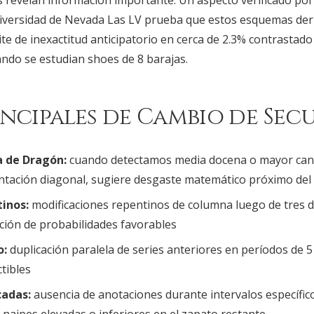
s revelan información importante. Un aspecto verificado por
iversidad de Nevada Las LV prueba que estos esquemas der
te de inexactitud anticipatorio en cerca de 2.3% contrastado
ando se estudian shoes de 8 barajas.
incipales de Cambio de Sec
a de Dragón:
cuando detectamos media docena o mayor canti
ntación diagonal, sugiere desgaste matemático próximo del
inos:
modificaciones repentinos de columna luego de tres d
ción de probabilidades favorables
o:
duplicación paralela de series anteriores en períodos de 5
tibles
cadas:
ausencia de anotaciones durante intervalos específic