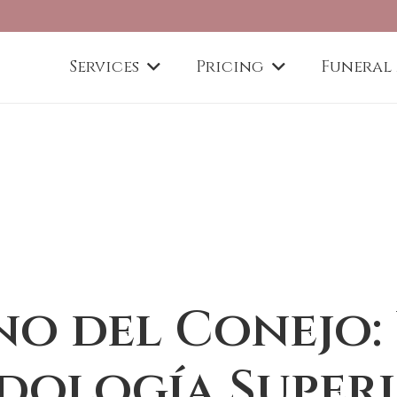
Services
Pricing
Funeral
o del Conejo:
dología Super