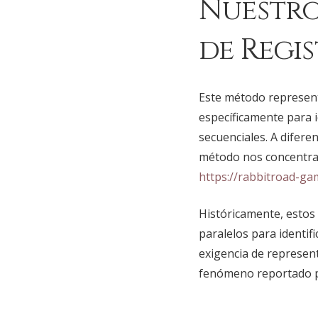
Nuestro
de Regi
Este método represent
específicamente para 
secuenciales. A difere
método nos concentram
https://rabbitroad-ga
Históricamente, estos 
paralelos para identif
exigencia de represent
fenómeno reportado po