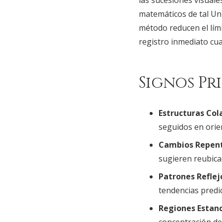
las sucesiones visuale
matemáticos de tal Un
método reducen el lími
registro inmediato cu
Signos Pr
Estructuras Col
seguidos en orie
Cambios Repent
sugieren reubica
Patrones Reflej
tendencias predic
Regiones Estan