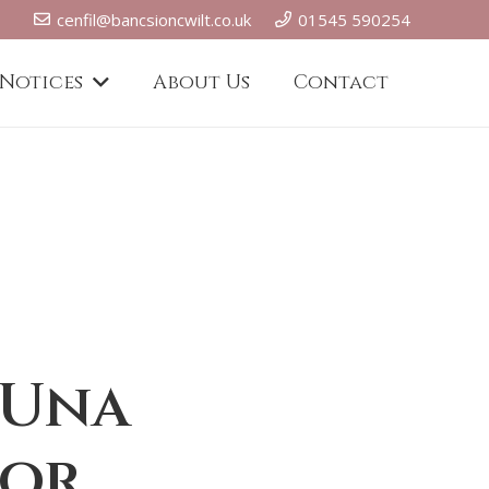
cenfil@bancsioncwilt.co.uk
01545 590254
 Notices
About Us
Contact
 Una
ior