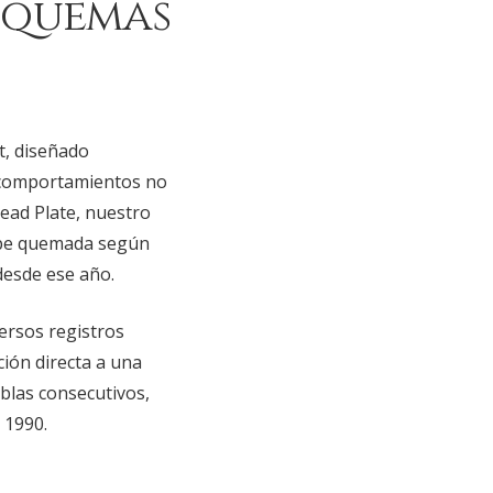
squemas
t, diseñado
n comportamientos no
Bead Plate, nuestro
ipe quemada según
desde ese año.
ersos registros
ción directa a una
ablas consecutivos,
 1990.