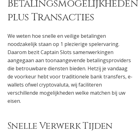
Betalingsmogelijkheden
plus Transacties
We weten hoe snelle en veilige betalingen
noodzakelijk staan op 1 plezierige spelervaring.
Daarom bezit Captain Slots samenwerkingen
aangegaan aan toonaangevende betalingsproviders
die betrouwbare diensten bieden. Hetzij je vandaag
de voorkeur hebt voor traditionele bank transfers, e-
wallets ofwel cryptovaluta, wij faciliteren
verschillende mogelijkheden welke matchen bij uw
eisen.
Snelle Verwerk Tijden