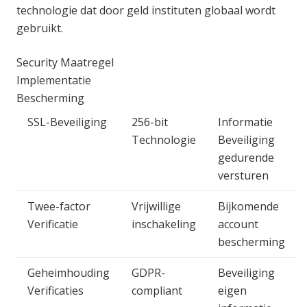
technologie dat door geld instituten globaal wordt
gebruikt.
Security Maatregel
Implementatie
Bescherming
SSL-Beveiliging
256-bit
Informatie
Technologie
Beveiliging
gedurende
versturen
Twee-factor
Vrijwillige
Bijkomende
Verificatie
inschakeling
account
bescherming
Geheimhouding
GDPR-
Beveiliging
Verificaties
compliant
eigen