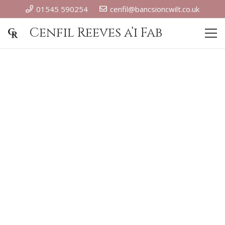
01545 590254
cenfil@bancsioncwilt.co.uk
Cenfil Reeves a’i Fab