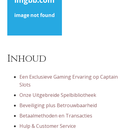
Inhoud
Een Exclusieve Gaming Ervaring op Captain
Slots
Onze Uitgebreide Spelbibliotheek
Beveiliging plus Betrouwbaarheid
Betaalmethoden en Transacties
Hulp & Customer Service