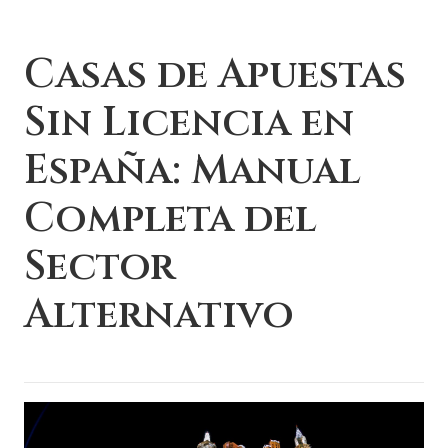
Casas de Apuestas
Sin Licencia en
España: Manual
Completa del
Sector
Alternativo