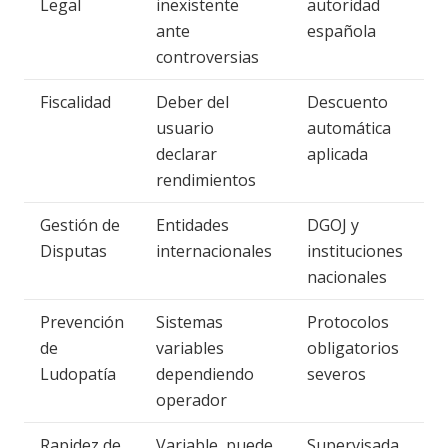
Legal
inexistente
autoridad
ante
española
controversias
Fiscalidad
Deber del
Descuento
usuario
automática
declarar
aplicada
rendimientos
Gestión de
Entidades
DGOJ y
Disputas
internacionales
instituciones
nacionales
Prevención
Sistemas
Protocolos
de
variables
obligatorios
Ludopatía
dependiendo
severos
operador
Rapidez de
Variable, puede
Supervisada