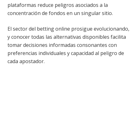
plataformas reduce peligros asociados a la
concentración de fondos en un singular sitio.
El sector del betting online prosigue evolucionando,
y conocer todas las alternativas disponibles facilita
tomar decisiones informadas consonantes con
preferencias individuales y capacidad al peligro de
cada apostador.