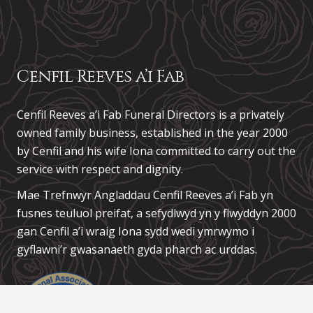
Cenfil Reeves a’i Fab
Cenfil Reeves a’i Fab Funeral Directors is a privately
owned family business, established in the year 2000
by Cenfil and his wife Iona committed to carry out the
service with respect and dignity.
Mae Trefnwyr Angladdau
Cenfil Reeves a’i Fab
yn
fusnes teuluol preifat, a sefydlwyd yn y flwyddyn 2000
gan Cenfil a’i wraig Iona sydd wedi ymrwymo i
gyflawni’r gwasanaeth gyda pharch ac urddas.