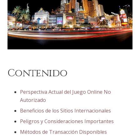
Contenido
Perspectiva Actual del Juego Online No
Autorizado
Beneficios de los Sitios Internacionales
Peligros y Consideraciones Importantes
Métodos de Transacción Disponibles