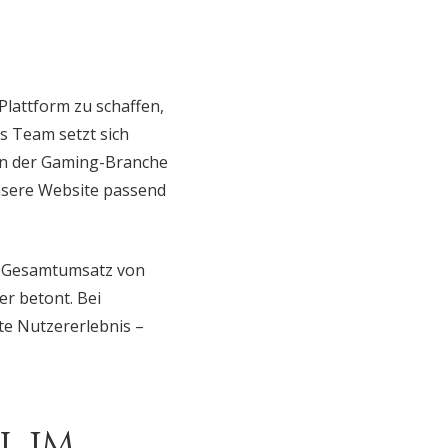
lattform zu schaffen,
s Team setzt sich
in der Gaming-Branche
unsere Website passend
en Gesamtumsatz von
er betont. Bei
te Nutzererlebnis –
l im