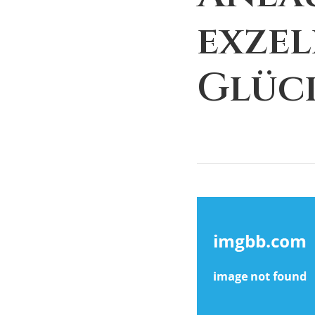
exzel
Glück