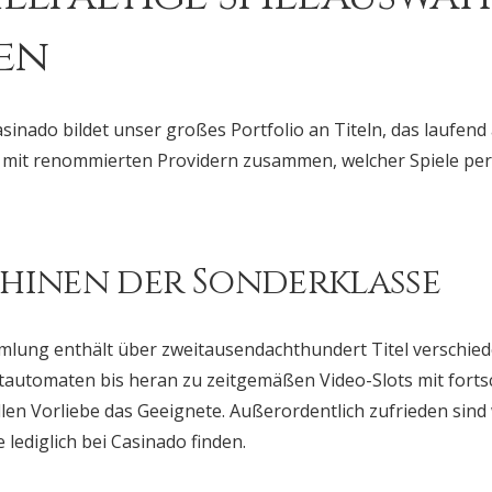
en
inado bildet unser großes Portfolio an Titeln, das laufend
v mit renommierten Providern zusammen, welcher Spiele peri
hinen der Sonderklasse
ung enthält über zweitausendachthundert Titel verschied
tautomaten bis heran zu zeitgemäßen Video-Slots mit fortsc
llen Vorliebe das Geeignete. Außerordentlich zufrieden sind
e lediglich bei Casinado finden.