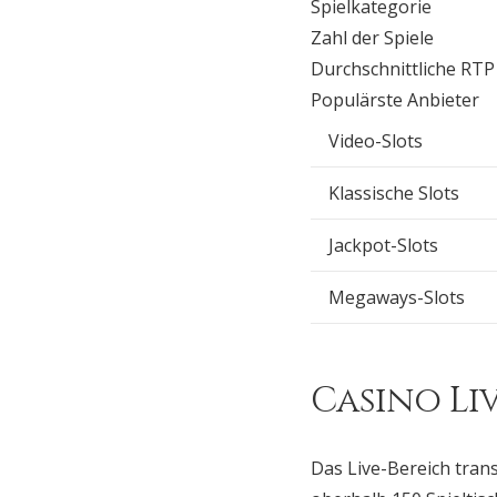
Spielkategorie
Zahl der Spiele
Durchschnittliche RTP
Populärste Anbieter
Video-Slots
Klassische Slots
Jackpot-Slots
Megaways-Slots
Casino Li
Das Live-Bereich tran