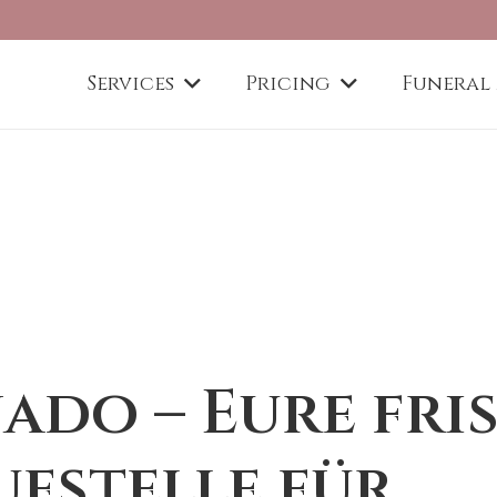
Services
Pricing
Funeral
ado – Eure fri
fstelle für