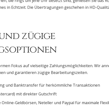
hen, die rings um jene Uhr besetzt sind, genießen Sie das Ro
es in Echtzeit. Die Übertragungen geschehen in HD-Qualitä
 und zügige
gsoptionen
ormen Fokus auf vielseitige Zahlungsmöglichkeiten. Wir an
nen und garantieren zügige Bearbeitungszeiten.
ng und Banktransfer für herkömmliche Transaktionen
tercard) mit direkter Gutschrift
 Online-Geldbörsen, Neteller und Paypal für maximale Flexib