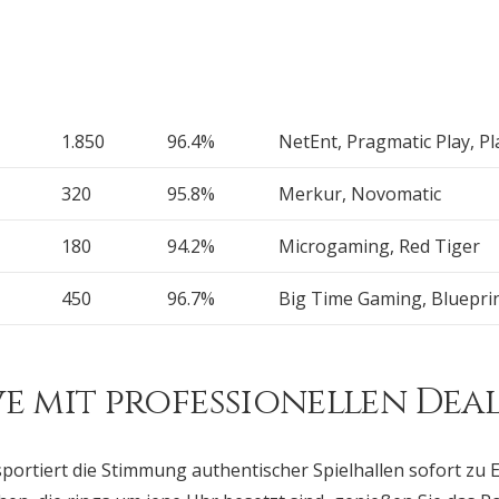
1.850
96.4%
NetEnt, Pragmatic Play, Pl
320
95.8%
Merkur, Novomatic
180
94.2%
Microgaming, Red Tiger
450
96.7%
Big Time Gaming, Bluepri
ve mit professionellen Dea
sportiert die Stimmung authentischer Spielhallen sofort zu 