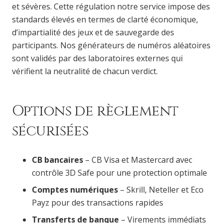
et sévères. Cette régulation notre service impose des
standards élevés en termes de clarté économique,
d’impartialité des jeux et de sauvegarde des
participants. Nos générateurs de numéros aléatoires
sont validés par des laboratoires externes qui
vérifient la neutralité de chacun verdict.
Options de règlement
sécurisées
CB bancaires
– CB Visa et Mastercard avec
contrôle 3D Safe pour une protection optimale
Comptes numériques
– Skrill, Neteller et Eco
Payz pour des transactions rapides
Transferts de banque
– Virements immédiats