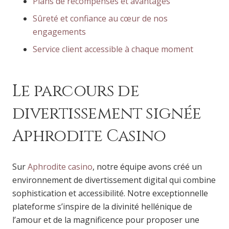
Plans de récompenses et avantages
Sûreté et confiance au cœur de nos
engagements
Service client accessible à chaque moment
Le parcours de
divertissement signée
Aphrodite Casino
Sur
Aphrodite casino
, notre équipe avons créé un
environnement de divertissement digital qui combine
sophistication et accessibilité. Notre exceptionnelle
plateforme s’inspire de la divinité hellénique de
l’amour et de la magnificence pour proposer une