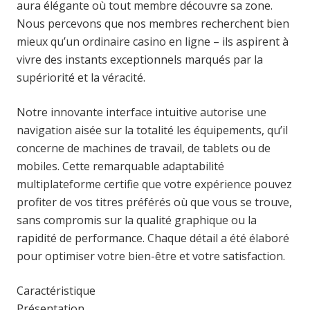
aura élégante où tout membre découvre sa zone.
Nous percevons que nos membres recherchent bien
mieux qu’un ordinaire casino en ligne – ils aspirent à
vivre des instants exceptionnels marqués par la
supériorité et la véracité.
Notre innovante interface intuitive autorise une
navigation aisée sur la totalité les équipements, qu’il
concerne de machines de travail, de tablets ou de
mobiles. Cette remarquable adaptabilité
multiplateforme certifie que votre expérience pouvez
profiter de vos titres préférés où que vous se trouve,
sans compromis sur la qualité graphique ou la
rapidité de performance. Chaque détail a été élaboré
pour optimiser votre bien-être et votre satisfaction.
Caractéristique
Présentation