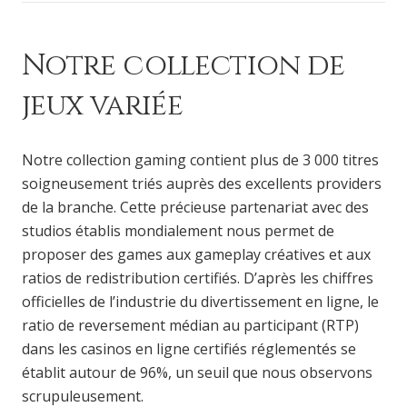
Notre collection de
jeux variée
Notre collection gaming contient plus de 3 000 titres
soigneusement triés auprès des excellents providers
de la branche. Cette précieuse partenariat avec des
studios établis mondialement nous permet de
proposer des games aux gameplay créatives et aux
ratios de redistribution certifiés. D’après les chiffres
officielles de l’industrie du divertissement en ligne, le
ratio de reversement médian au participant (RTP)
dans les casinos en ligne certifiés réglementés se
établit autour de 96%, un seuil que nous observons
scrupuleusement.