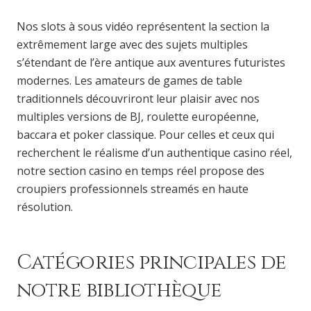
Nos slots à sous vidéo représentent la section la
extrêmement large avec des sujets multiples
s’étendant de l’ère antique aux aventures futuristes
modernes. Les amateurs de games de table
traditionnels découvriront leur plaisir avec nos
multiples versions de BJ, roulette européenne,
baccara et poker classique. Pour celles et ceux qui
recherchent le réalisme d’un authentique casino réel,
notre section casino en temps réel propose des
croupiers professionnels streamés en haute
résolution.
Catégories principales de
notre bibliothèque