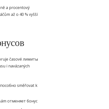
ně a procentový
áčům až o 40 % vyšší
онусов
oruje časové лимиты
usu i navázaných
пособно směřovat k
 sám отменяет бонус