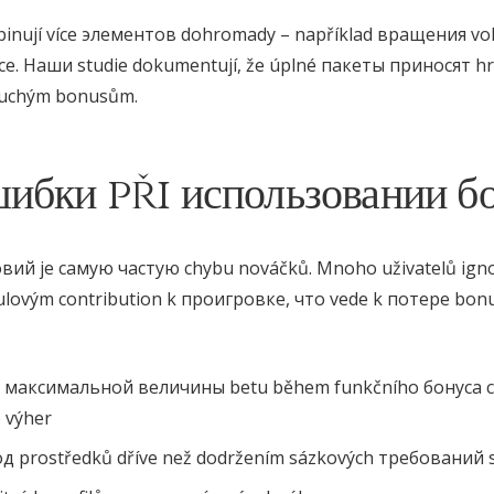
nují více элементов dohromady – například вращения vol
tce. Наши studie dokumentují, že úplné пакеты приносят hr
duchým bonusům.
ибки při использовании б
овий je самую частую chybu nováčků. Mnoho uživatelů ign
 nulovým contribution k проигровке, что vede k потере bon
максимальной величины betu během funkčního бонуса с
 výher
 prostředků dříve než dodržením sázkových требований