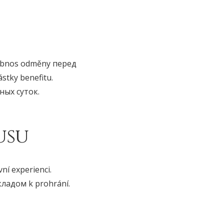
 obnos odměny перед
stky benefitu.
ных суток.
usu
ní experienci.
ладом k prohrání.