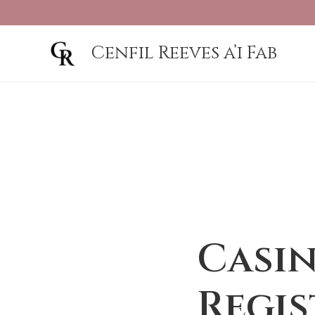
Cenfil Reeves a’i Fab
Casin
Regis