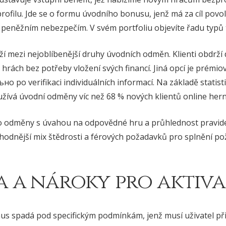
ofilu. Jde se o formu úvodního bonusu, jenž má za cíl povo
peněžním nebezpečím. V svém portfoliu objevíte řadu typů 
ží mezi nejoblíbenější druhy úvodních odměn. Klienti obdrží
hrách bez potřeby vložení svých financí. Jiná opcí je prémiov
но po verifikaci individuálních informací. Na základě statis
oužívá úvodní odměny víc než 68 % nových klientů online hern
to odměny s úvahou na odpovědné hru a průhlednost pravid
hodnější mix štědrosti a férových požadavků pro splnění po
a a nároky pro aktiva
nus spadá pod specifickým podmínkám, jenž musí uživatel při