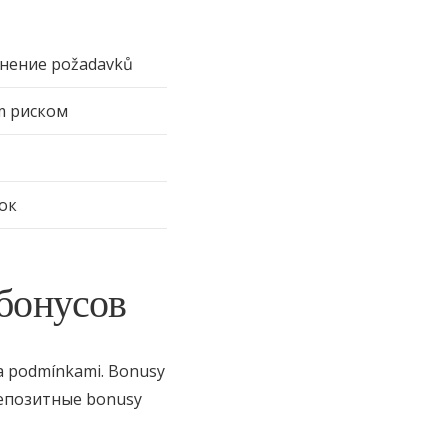
лнение požadavků
ím риском
ок
онусов
 a podmínkami. Bonusy
. Депозитные bonusy