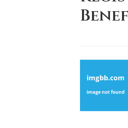
Benef