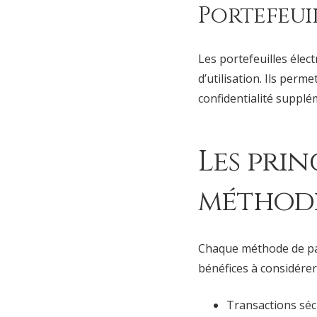
Portefeui
Les portefeuilles élec
d’utilisation. Ils perm
confidentialité supplé
Les pri
méthode
Chaque méthode de pai
bénéfices à considérer
Transactions séc