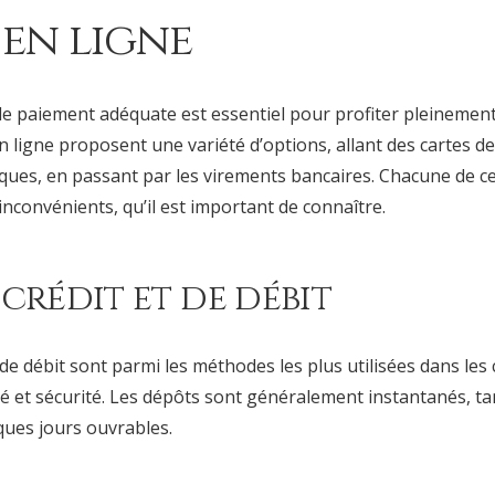
 en ligne
e paiement adéquate est essentiel pour profiter pleinement 
n ligne proposent une variété d’options, allant des cartes de
iques, en passant par les virements bancaires. Chacune de 
nconvénients, qu’il est important de connaître.
crédit et de débit
 de débit sont parmi les méthodes les plus utilisées dans les 
ité et sécurité. Les dépôts sont généralement instantanés, ta
ues jours ouvrables.