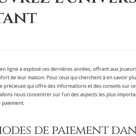
tant
n ligne a explosé ces dernières années, offrant aux joueurs 
fort de leur maison. Pour ceux qui cherchent à en savoir pl
 précieuse qui offre des informations et des conseils sur ce
 allons nous concentrer sur l’un des aspects les plus import
e paiement.
hodes de paiement dan