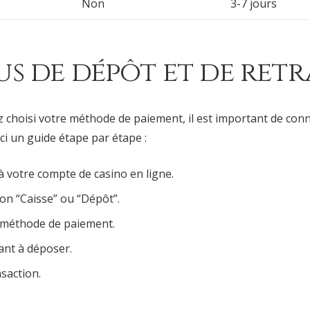
Non
3-7 jours
s de dépôt et de retr
 choisi votre méthode de paiement, il est important de conn
ici un guide étape par étape :
 votre compte de casino en ligne.
ion “Caisse” ou “Dépôt”.
 méthode de paiement.
ant à déposer.
saction.