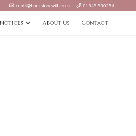
cenfil@bancsioncwilt.co.uk
01545 590254
 Notices
About Us
Contact
s