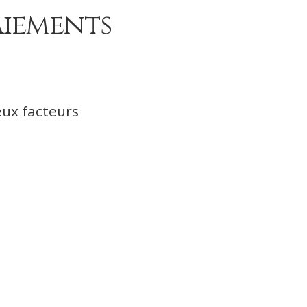
aiements
eux facteurs