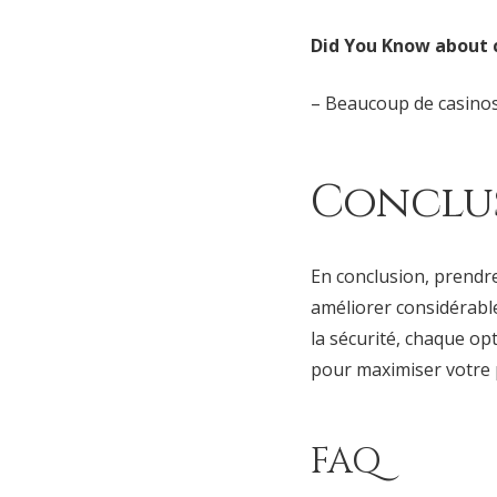
Did You Know about c
– Beaucoup de casinos
Conclu
En conclusion, prendr
améliorer considérable
la sécurité, chaque opt
pour maximiser votre p
FAQ