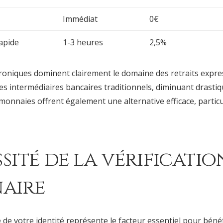
Immédiat
0€
apide
1-3 heures
2,5%
troniques dominent clairement le domaine des retraits expre
les intermédiaires bancaires traditionnels, diminuant drasti
monnaies offrent également une alternative efficace, partic
sité de la vérificatio
naire
 de votre identité représente le facteur essentiel pour bénéf