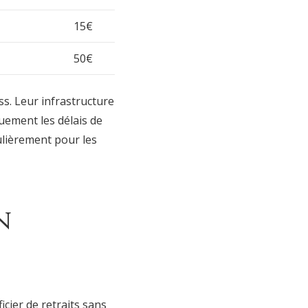
15€
50€
ss. Leur infrastructure
quement les délais de
ulièrement pour les
n
icier de retraits sans