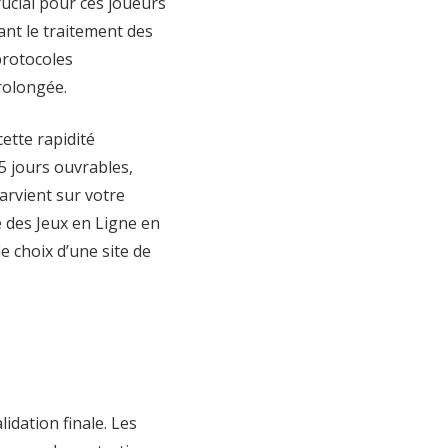
rucial pour ces joueurs
ant le traitement des
protocoles
rolongée.
ette rapidité
5 jours ouvrables,
arvient sur votre
 des Jeux en Ligne en
e choix d’une site de
idation finale. Les