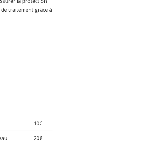
ssurer la protection
i de traitement grâce à
10€
eau
20€