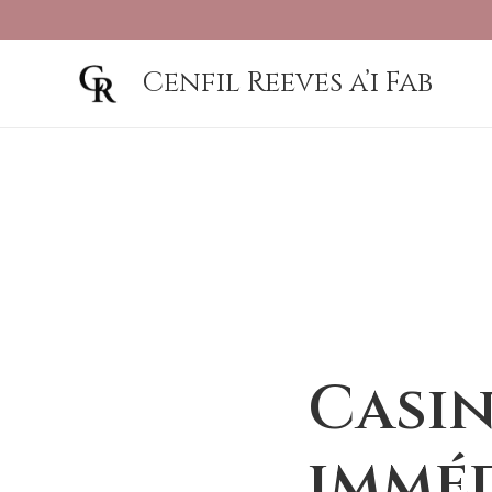
Cenfil Reeves a’i Fab
Casin
imméd