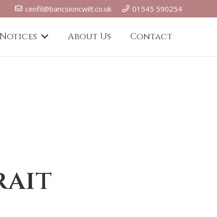
cenfil@bancsioncwilt.co.uk
01545 590254
 Notices
About Us
Contact
rait