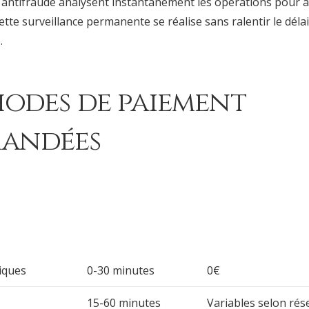
 antifraude analysent instantanément les opérations pour a
ette surveillance permanente se réalise sans ralentir le déla
.
hodes de paiement
andées
iques
0-30 minutes
0€
15-60 minutes
Variables selon rés