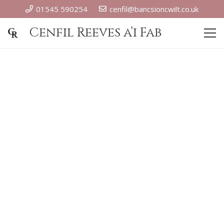
01545 590254
cenfil@bancsioncwilt.co.uk
Cenfil Reeves a’i Fab