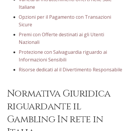
Italiane
Opzioni per il Pagamento con Transazioni
Sicure
Premi con Offerte destinati ai gli Utenti
Nazionali
Protezione con Salvaguardia riguardo ai
Informazioni Sensibili
Risorse dedicati al il Divertimento Responsabile
Normativa Giuridica
riguardante il
Gambling In rete in