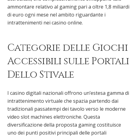
ammontare relativo al gaming pari a oltre 1,8 miliardi
di euro ogni mese nel ambito riguardante i
intrattenimenti nei casino online.
Categorie delle Giochi
Accessibili sulle Portali
Dello Stivale
I casino digitali nazionali offrono un’estesa gamma di
intrattenimento virtuale che spazia partendo dai
tradizionali passatempi dei tavolo verso le moderne
video slot machines elettroniche. Questa
diversificazione della proposta gaming costituisce
uno dei punti positivi principali delle portali