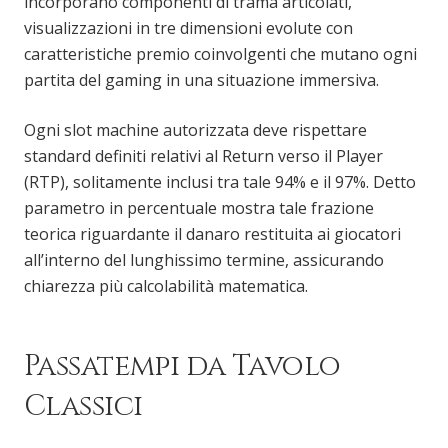
incorporano componenti di trama articolati,
visualizzazioni in tre dimensioni evolute con
caratteristiche premio coinvolgenti che mutano ogni
partita del gaming in una situazione immersiva.
Ogni slot machine autorizzata deve rispettare
standard definiti relativi al Return verso il Player
(RTP), solitamente inclusi tra tale 94% e il 97%. Detto
parametro in percentuale mostra tale frazione
teorica riguardante il danaro restituita ai giocatori
all’interno del lunghissimo termine, assicurando
chiarezza più calcolabilità matematica.
Passatempi da Tavolo
Classici