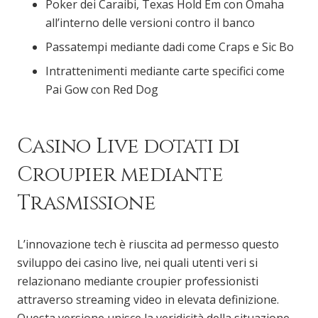
Poker dei Caraibi, Texas Hold Em con Omaha
all’interno delle versioni contro il banco
Passatempi mediante dadi come Craps e Sic Bo
Intrattenimenti mediante carte specifici come
Pai Gow con Red Dog
Casino Live dotati di
Croupier mediante
Trasmissione
L’innovazione tech è riuscita ad permesso questo
sviluppo dei casino live, nei quali utenti veri si
relazionano mediante croupier professionisti
attraverso streaming video in elevata definizione.