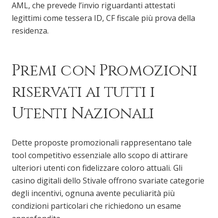
AML, che prevede l’invio riguardanti attestati
legittimi come tessera ID, CF fiscale più prova della
residenza.
Premi con Promozioni
riservati ai tutti i
Utenti Nazionali
Dette proposte promozionali rappresentano tale
tool competitivo essenziale allo scopo di attirare
ulteriori utenti con fidelizzare coloro attuali. Gli
casino digitali dello Stivale offrono svariate categorie
degli incentivi, ognuna avente peculiarità più
condizioni particolari che richiedono un esame