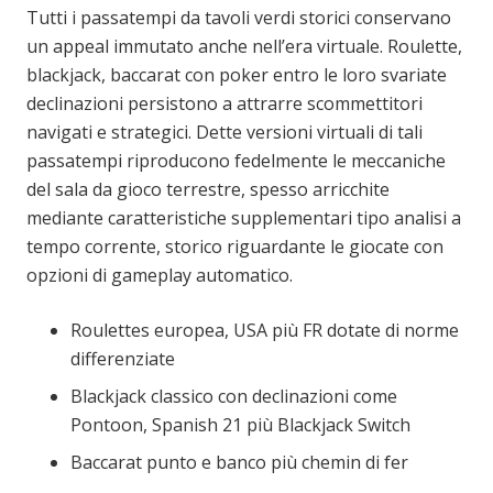
Tutti i passatempi da tavoli verdi storici conservano
un appeal immutato anche nell’era virtuale. Roulette,
blackjack, baccarat con poker entro le loro svariate
declinazioni persistono a attrarre scommettitori
navigati e strategici. Dette versioni virtuali di tali
passatempi riproducono fedelmente le meccaniche
del sala da gioco terrestre, spesso arricchite
mediante caratteristiche supplementari tipo analisi a
tempo corrente, storico riguardante le giocate con
opzioni di gameplay automatico.
Roulettes europea, USA più FR dotate di norme
differenziate
Blackjack classico con declinazioni come
Pontoon, Spanish 21 più Blackjack Switch
Baccarat punto e banco più chemin di fer