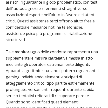
ai rischi riguardante il gioco problematico, con test
dell’ autodiagnosi e riferimenti straight verso
associazioni esperte nell’aiuto in favore dei utenti
critici. Questi assistenze terzi offrono aiuto free e
confidenziale mediante hotline telefoniche,
assistenze psico più programmi di riabilitazione
strutturati.
Tale monitoraggio delle condotte rappresenta una
supplementare misura cautelativa messa in atto
mediante gli operatori estremamente diligenti.
Apparati algoritmici studiano i pattern riguardanti il
gaming individuando elementi anticipati di
atteggiamento critico, tipo partite estremamente
prolungate, versamenti frequenti durante rapida
serie o tentativi reiterati di recuperare perdite.
Quando sono identificati questi elementi, il