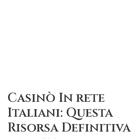
Casinò In rete
Italiani: Questa
Risorsa Definitiva