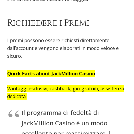
Richiedere i Premi
I premi possono essere richiesti direttamente
dall’account e vengono elaborati in modo veloce e
sicuro.
Quick Facts about JackMillion Casino
Vantaggi esclusivi, cashback, giri gratuiti, assistenza
dedicata.
Il programma di fedeltà di
JackMillion Casino è un modo
eccellente per massimizzare il