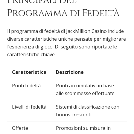
Principali del
Programma di Fedeltà
Il programma di fedeltà di JackMillion Casino include
diverse caratteristiche uniche pensate per migliorare
l’esperienza di gioco. Di seguito sono riportate le
caratteristiche chiave.
Caratteristica
Descrizione
Punti fedeltà
Punti accumulativi in base
alle scommesse effettuate.
Livelli di fedeltà
Sistemi di classificazione con
bonus crescenti.
Offerte
Promozioni su misura in