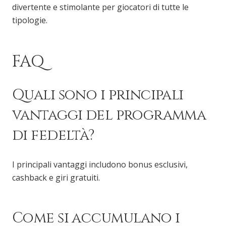
divertente e stimolante per giocatori di tutte le
tipologie.
FAQ
Quali sono i principali
vantaggi del programma
di fedeltà?
I principali vantaggi includono bonus esclusivi,
cashback e giri gratuiti.
Come si accumulano i