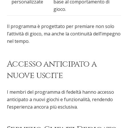
personalizzate
base al comportamento di
gioco.
Il programma è progettato per premiare non solo
l’attività di gioco, ma anche la continuità dell’impegno
nel tempo.
Accesso anticipato a
nuove uscite
I membri del programma di fedeltà hanno accesso
anticipato a nuovi giochi e funzionalità, rendendo
l’esperienza ancora più esclusiva.