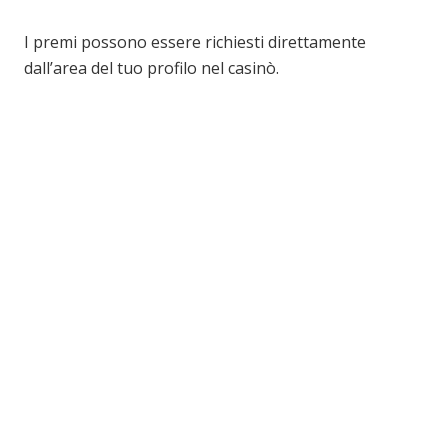
I premi possono essere richiesti direttamente
dall’area del tuo profilo nel casinò.