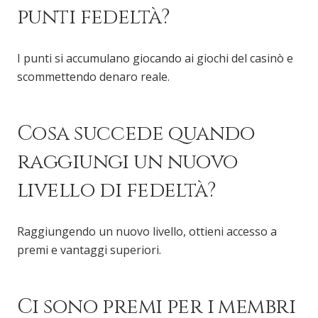
punti fedeltà?
I punti si accumulano giocando ai giochi del casinò e
scommettendo denaro reale.
Cosa succede quando
raggiungi un nuovo
livello di fedeltà?
Raggiungendo un nuovo livello, ottieni accesso a
premi e vantaggi superiori.
Ci sono premi per i membri