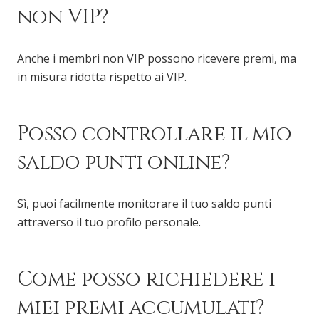
non VIP?
Anche i membri non VIP possono ricevere premi, ma
in misura ridotta rispetto ai VIP.
Posso controllare il mio
saldo punti online?
Sì, puoi facilmente monitorare il tuo saldo punti
attraverso il tuo profilo personale.
Come posso richiedere i
miei premi accumulati?