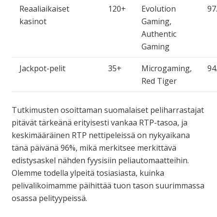
Reaaliaikaiset
120+
Evolution
97
kasinot
Gaming,
Authentic
Gaming
Jackpot-pelit
35+
Microgaming,
94
Red Tiger
Tutkimusten osoittaman suomalaiset peliharrastajat
pitävät tärkeänä erityisesti vankaa RTP-tasoa, ja
keskimääräinen RTP nettipeleissä on nykyaikana
tänä päivänä 96%, mikä merkitsee merkittävä
edistysaskel nähden fyysisiin peliautomaatteihin.
Olemme todella ylpeitä tosiasiasta, kuinka
pelivalikoimamme päihittää tuon tason suurimmassa
osassa pelityypeissä.