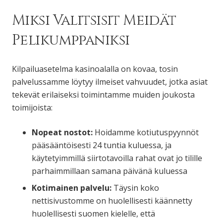
Miksi Valitsisit Meidät
Pelikumppaniksi
Kilpailuasetelma kasinoalalla on kovaa, tosin
palvelussamme löytyy ilmeiset vahvuudet, jotka asiat
tekevät erilaiseksi toimintamme muiden joukosta
toimijoista:
Nopeat nostot:
Hoidamme kotiutuspyynnöt
pääsääntöisesti 24 tuntia kuluessa, ja
käytetyimmillä siirtotavoilla rahat ovat jo tilille
parhaimmillaan samana päivänä kuluessa
Kotimainen palvelu:
Täysin koko
nettisivustomme on huolellisesti käännetty
huolellisesti suomen kielelle, että