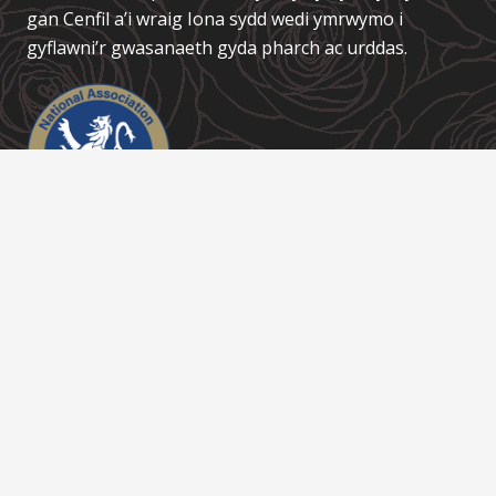
gan Cenfil a’i wraig Iona sydd wedi ymrwymo i
gyflawni’r gwasanaeth gyda pharch ac urddas.
Links / Dolenni
About Us
Contact
Funeral Services
Coffins
Funeral Plans