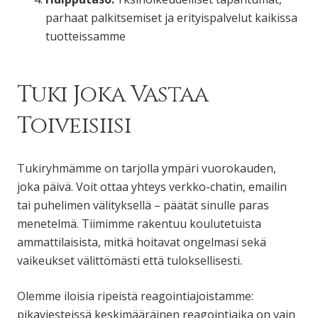
parhaat palkitsemiset ja erityispalvelut kaikissa
tuotteissamme
Tuki Joka Vastaa
Toiveisiisi
Tukiryhmämme on tarjolla ympäri vuorokauden,
joka päivä. Voit ottaa yhteys verkko-chatin, emailin
tai puhelimen välityksellä – päätät sinulle paras
menetelmä. Tiimimme rakentuu koulutetuista
ammattilaisista, mitkä hoitavat ongelmasi sekä
vaikeukset välittömästi että tuloksellisesti.
Olemme iloisia ripeistä reagointiajoistamme:
pikaviesteissä keskimääräinen reagointiaika on vain