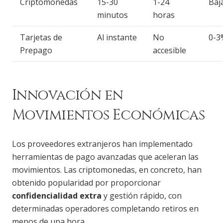
Criptomonedas
15-30
1-24
Baj
minutos
horas
Tarjetas de
Al instante
No
0-3
Prepago
accesible
Innovación en
Movimientos Económicas
Los proveedores extranjeros han implementado
herramientas de pago avanzadas que aceleran las
movimientos. Las criptomonedas, en concreto, han
obtenido popularidad por proporcionar
confidencialidad extra
y gestión rápido, con
determinadas operadores completando retiros en
menos de una hora.