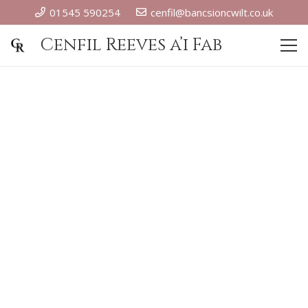
01545 590254
cenfil@bancsioncwilt.co.uk
Cenfil Reeves a’i Fab