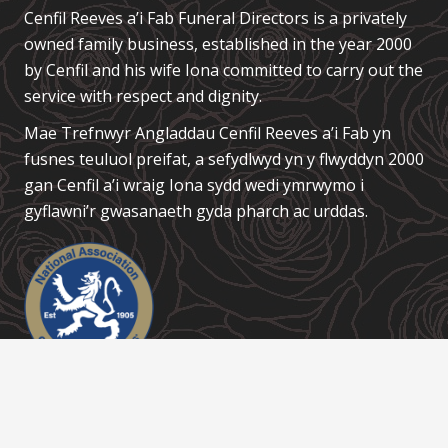
Cenfil Reeves a’i Fab Funeral Directors is a privately
owned family business, established in the year 2000
by Cenfil and his wife Iona committed to carry out the
service with respect and dignity.
Mae Trefnwyr Angladdau
Cenfil Reeves a’i Fab
yn
fusnes teuluol preifat, a sefydlwyd yn y flwyddyn 2000
gan Cenfil a’i wraig Iona sydd wedi ymrwymo i
gyflawni’r gwasanaeth gyda pharch ac urddas.
Links / Dolenni