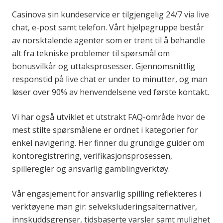
Casinova sin kundeservice er tilgjengelig 24/7 via live
chat, e-post samt telefon. Vårt hjelpegruppe består
av norsktalende agenter som er trent til å behandle
alt fra tekniske problemer til spørsmål om
bonusvilkår og uttaksprosesser. Gjennomsnittlig
responstid på live chat er under to minutter, og man
løser over 90% av henvendelsene ved første kontakt.
Vi har også utviklet et utstrakt FAQ-område hvor de
mest stilte spørsmålene er ordnet i kategorier for
enkel navigering. Her finner du grundige guider om
kontoregistrering, verifikasjonsprosessen,
spilleregler og ansvarlig gamblingverktøy.
Vår engasjement for ansvarlig spilling reflekteres i
verktøyene man gir: selveksluderingsalternativer,
innskuddsgrenser, tidsbaserte varsler samt mulighet