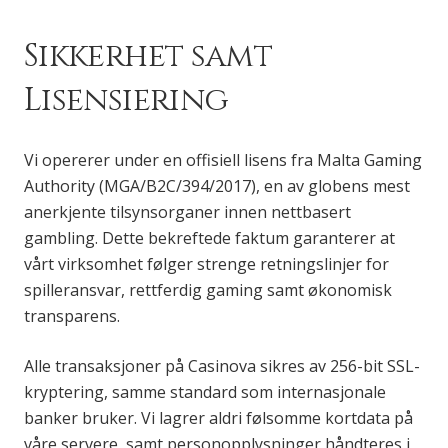
Sikkerhet samt
Lisensiering
Vi opererer under en offisiell lisens fra Malta Gaming
Authority (MGA/B2C/394/2017), en av globens mest
anerkjente tilsynsorganer innen nettbasert
gambling. Dette bekreftede faktum garanterer at
vårt virksomhet følger strenge retningslinjer for
spilleransvar, rettferdig gaming samt økonomisk
transparens.
Alle transaksjoner på Casinova sikres av 256-bit SSL-
kryptering, samme standard som internasjonale
banker bruker. Vi lagrer aldri følsomme kortdata på
våre servere, samt personopplysninger håndteres i