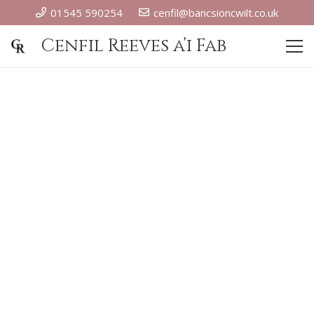
01545 590254
cenfil@bancsioncwilt.co.uk
Cenfil Reeves a’i Fab