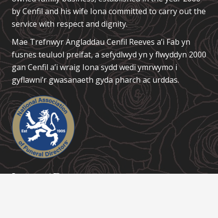
by Cenfil and his wife Iona committed to carry out the
service with respect and dignity.
Mae Trefnwyr Angladdau
Cenfil Reeves a’i Fab
yn
fusnes teuluol preifat, a sefydlwyd yn y flwyddyn 2000
gan Cenfil a’i wraig Iona sydd wedi ymrwymo i
gyflawni’r gwasanaeth gyda pharch ac urddas.
Links / Dolenni
About Us