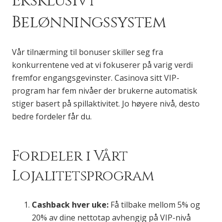
Eksklusivt
Belønningssystem
Vår tilnærming til bonuser skiller seg fra
konkurrentene ved at vi fokuserer på varig verdi
fremfor engangsgevinster. Casinova sitt VIP-
program har fem nivåer der brukerne automatisk
stiger basert på spillaktivitet. Jo høyere nivå, desto
bedre fordeler får du.
Fordeler i Vårt
Lojalitetsprogram
Cashback hver uke:
Få tilbake mellom 5% og
20% av dine nettotap avhengig på VIP-nivå