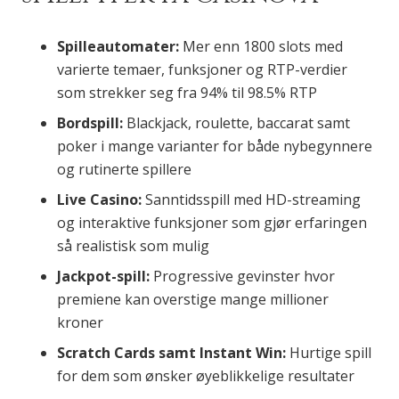
Spilleautomater:
Mer enn 1800 slots med
varierte temaer, funksjoner og RTP-verdier
som strekker seg fra 94% til 98.5% RTP
Bordspill:
Blackjack, roulette, baccarat samt
poker i mange varianter for både nybegynnere
og rutinerte spillere
Live Casino:
Sanntidsspill med HD-streaming
og interaktive funksjoner som gjør erfaringen
så realistisk som mulig
Jackpot-spill:
Progressive gevinster hvor
premiene kan overstige mange millioner
kroner
Scratch Cards samt Instant Win:
Hurtige spill
for dem som ønsker øyeblikkelige resultater