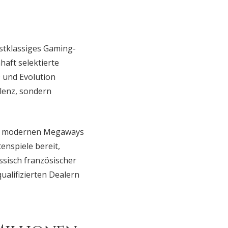
stklassiges Gaming-
aft selektierte
 und Evolution
lenz, sondern
 zu modernen Megaways
enspiele bereit,
ssisch französischer
ualifizierten Dealern