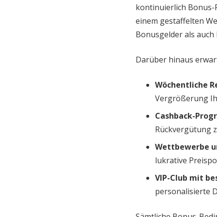
kontinuierlich Bonus-
einem gestaffelten We
Bonusgelder als auch 
Darüber hinaus erwar
Wöchentliche Re
Vergrößerung Ih
Cashback-Prog
Rückvergütung 
Wettbewerbe un
lukrative Preispo
VIP-Club mit be
personalisierte 
Sämtliche Bonus-Bedi