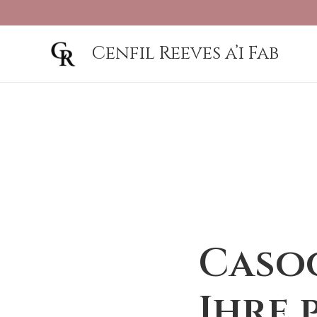
Cenfil Reeves a’i Fab
Casoo
Ihre 