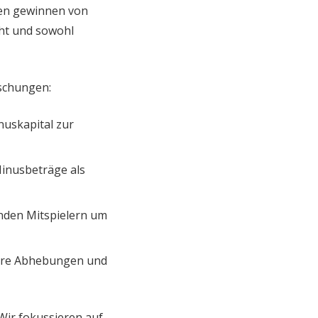
den gewinnen von
eht und sowohl
schungen:
nuskapital zur
Minusbeträge als
enden Mitspielern um
gere Abhebungen und
Wir fokussieren auf