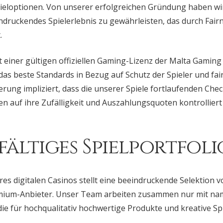
ieloptionen. Von unserer erfolgreichen Gründung haben wir
indruckendes Spielerlebnis zu gewährleisten, das durch Fai
.
t einer gültigen offiziellen Gaming-Lizenz der Malta Gaming
as beste Standards in Bezug auf Schutz der Spieler und fa
ierung impliziert, dass die unserer Spiele fortlaufenden Che
en auf ihre Zufälligkeit und Auszahlungsquoten kontrollier
fältiges Spielportfoli
es digitalen Casinos stellt eine beeindruckende Selektion v
emium-Anbieter. Unser Team arbeiten zusammen nur mit na
die für hochqualitativ hochwertige Produkte und kreative S