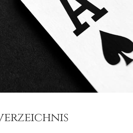
verzeichnis