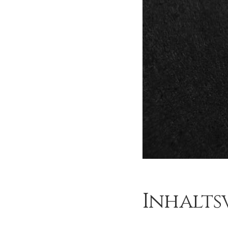
Inhalts