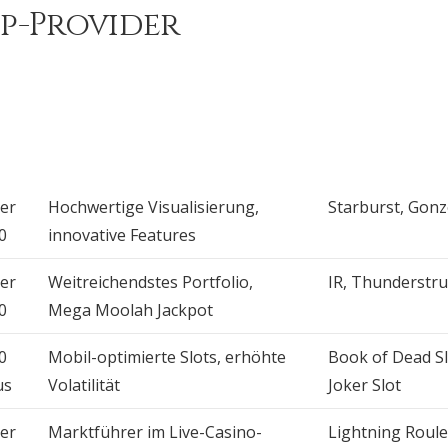
p-Provider
er
Hochwertige Visualisierung,
Starburst, Gon
0
innovative Features
er
Weitreichendstes Portfolio,
IR, Thunderstruc
0
Mega Moolah Jackpot
0
Mobil-optimierte Slots, erhöhte
Book of Dead Sl
us
Volatilität
Joker Slot
er
Marktführer im Live-Casino-
Lightning Roule