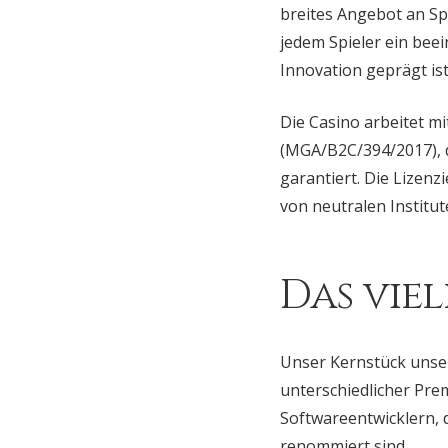
breites Angebot an Sp
jedem Spieler ein bee
Innovation geprägt ist
Die Casino arbeitet mi
(MGA/B2C/394/2017), d
garantiert. Die Lizenz
von neutralen Institut
Das viel
Unser Kernstück unser
unterschiedlicher Pr
Softwareentwicklern, 
renommiert sind.