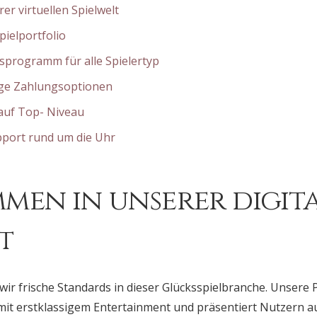
er virtuellen Spielwelt
Spielportfolio
sprogramm für alle Spielertyp
ige Zahlungsoptionen
auf Top- Niveau
pport rund um die Uhr
men in unserer digit
t
wir frische Standards in dieser Glücksspielbranche. Unsere 
it erstklassigem Entertainment und präsentiert Nutzern a