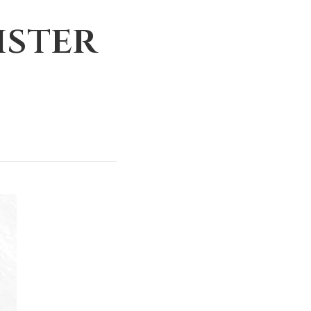
hster