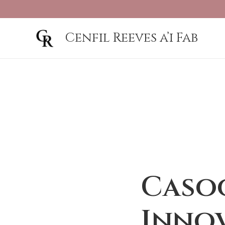
Cenfil Reeves a’i Fab
Casoo
Innov