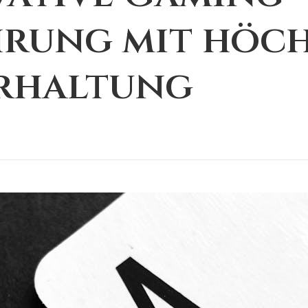
hrung mit höc
rhaltung