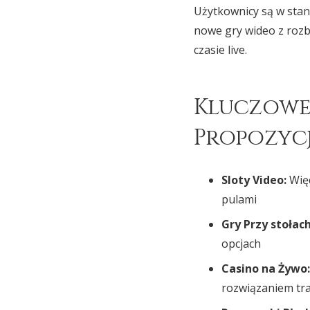
Użytkownicy są w stan
nowe gry wideo z roz
czasie live.
Kluczowe
Propozycj
Sloty Video:
Więc
pulami
Gry Przy stołach
opcjach
Casino na Żywo:
rozwiązaniem tr