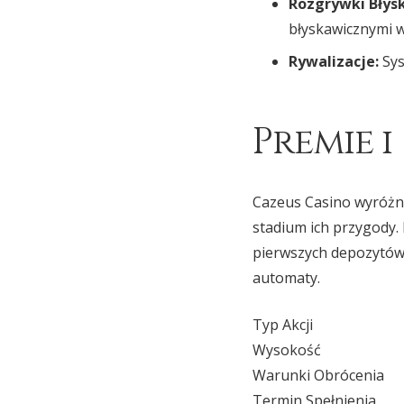
Rozgrywki Błys
błyskawicznymi 
Rywalizacje:
Sys
Premie 
Cazeus Casino wyróżn
stadium ich przygody.
pierwszych depozytów,
automaty.
Typ Akcji
Wysokość
Warunki Obrócenia
Termin Spełnienia