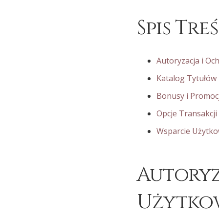
Spis Treś
Autoryzacja i Oc
Katalog Tytułów 
Bonusy i Promocj
Opcje Transakcj
Wsparcie Użytko
Autoryz
Użytko