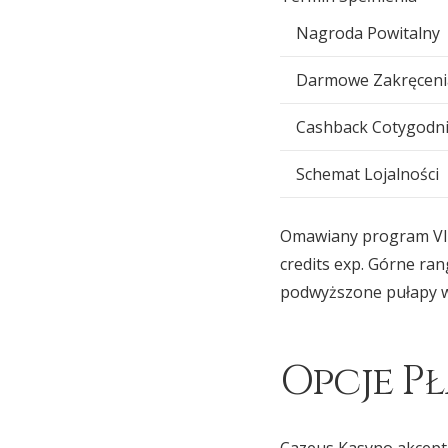
Nagroda Powitalny
Darmowe Zakręceni
Cashback Cotygodn
Schemat Lojalności
Omawiany program VIP
credits exp. Górne ra
podwyższone pułapy wy
Opcje Pł
Cazeus Kasyno akceptu