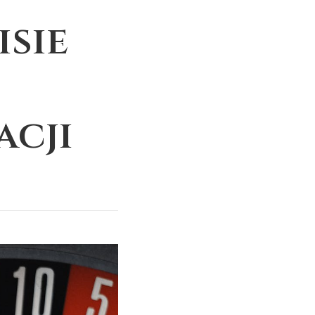
sie
acji