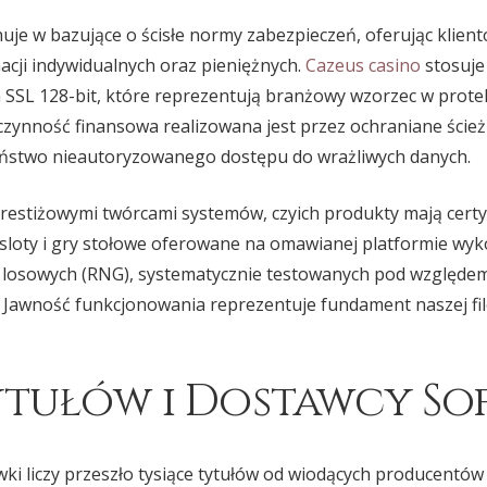
uje w bazujące o ścisłe normy zabezpieczeń, oferując klien
acji indywidualnych oraz pieniężnych.
Cazeus casino
stosuje
 SSL 128-bit, które reprezentują branżowy wzorzec w protekc
czynność finansowa realizowana jest przez ochraniane ścież
zeństwo nieautoryzowanego dostępu do wrażliwych danych.
restiżowymi twórcami systemów, czyich produkty mają certy
sloty i gry stołowe oferowane na omawianej platformie wyk
losowych (RNG), systematycznie testowanych pod względem 
. Jawność funkcjonowania reprezentuje fundament naszej fil
ytułów i Dostawcy So
i liczy przeszło tysiące tytułów od wiodących producentów