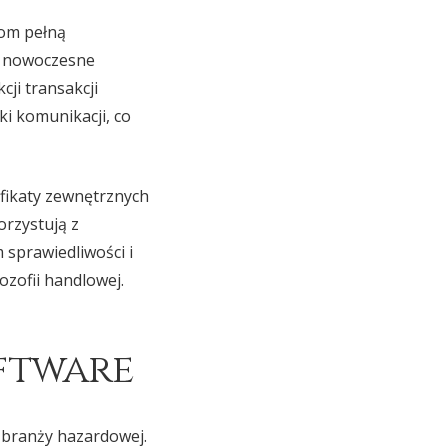
tom pełną
 nowoczesne
ji transakcji
ki komunikacji, co
fikaty zewnętrznych
orzystują z
sprawiedliwości i
ozofii handlowej.
ftware
 branży hazardowej.