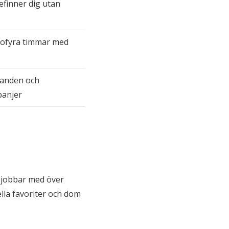
efinner dig utan
gofyra timmar med
danden och
panjer
i jobbar med över
nella favoriter och dom