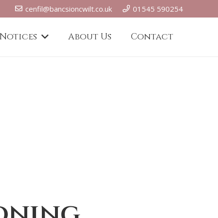
cenfil@bancsioncwilt.co.uk
01545 590254
 Notices
About Us
Contact
dning