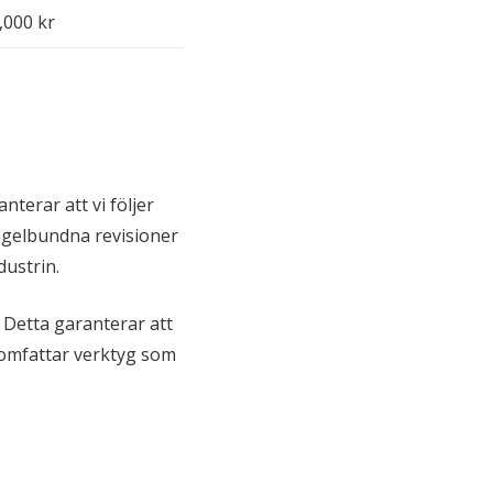
,000 kr
nterar att vi följer
 regelbundna revisioner
dustrin.
 Detta garanterar att
omfattar verktyg som