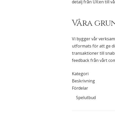
detalj från UX:en till 
Våra gru
Vi bygger vår verksamh
utformats för att ge d
transaktioner till sna
feedback från vårt co
Kategori
Beskrivning
Fördelar
Spelutbud