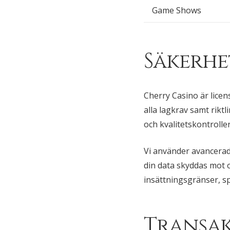
Game Shows
Säkerhe
Cherry Casino är licens
alla lagkrav samt rikt
och kvalitetskontrolle
Vi använder avancerad
din data skyddas mot 
insättningsgränser, sp
Transak