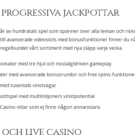
 progressiva jackpottar
år av hundratals spel som spänner över alla teman och risk
l till avancerade videoslots med bonusfunktioner finner du 
r regelbundet vårt sortiment med nya släpp varje vecka.
tomater med tre hjul och nostalgidriven gameplay
ter med avancerade bonusrundor och free spins-funktione
med tusentals vinstvägar
pottspel med multimiljoners vinstpotential
 Casino-titlar som ej finns någon annanstans
 och live casino