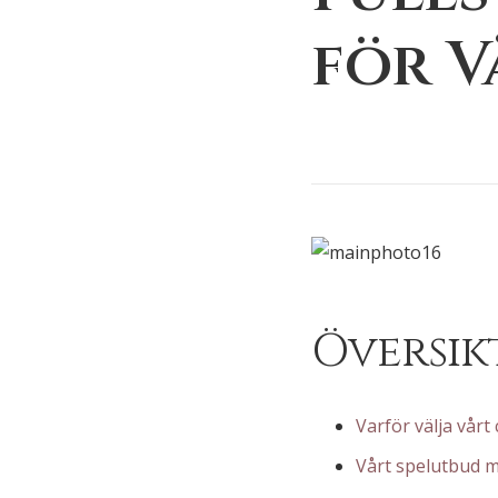
för V
Översik
Varför välja vårt
Vårt spelutbud m