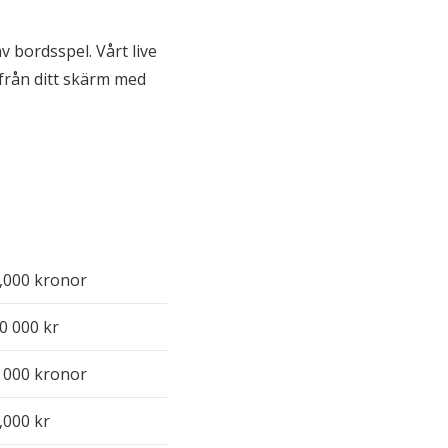
v bordsspel. Vårt live
 från ditt skärm med
,000 kronor
0 000 kr
 000 kronor
,000 kr