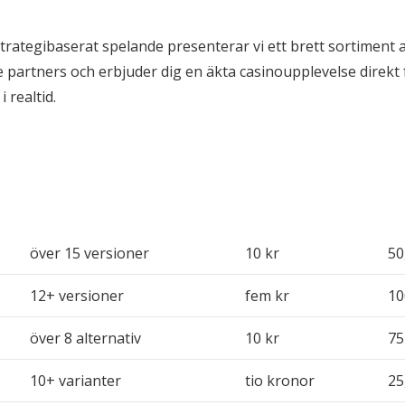
trategibaserat spelande presenterar vi ett brett sortiment a
e partners och erbjuder dig en äkta casinoupplevelse direkt
 realtid.
över 15 versioner
10 kr
50
12+ versioner
fem kr
10
över 8 alternativ
10 kr
75
10+ varianter
tio kronor
25