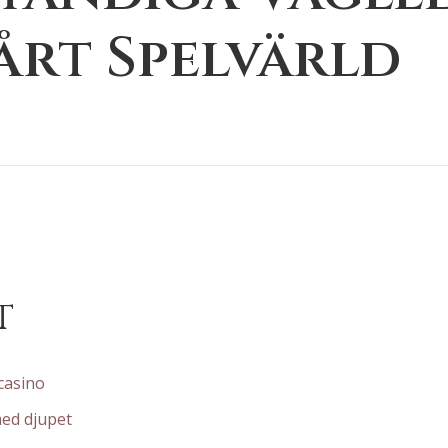
årt Spelvärld
t
 casino
ed djupet