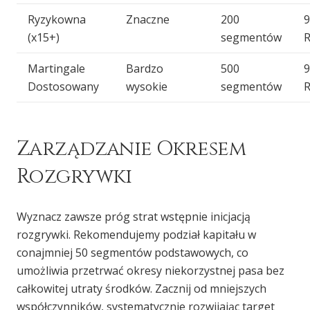
Ryzykowna
Znaczne
200
9
(x15+)
segmentów
Martingale
Bardzo
500
9
Dostosowany
wysokie
segmentów
Zarządzanie Okresem
Rozgrywki
Wyznacz zawsze próg strat wstępnie inicjacją
rozgrywki. Rekomendujemy podział kapitału w
conajmniej 50 segmentów podstawowych, co
umożliwia przetrwać okresy niekorzystnej pasa bez
całkowitej utraty środków. Zacznij od mniejszych
współczynników, systematycznie rozwijając target