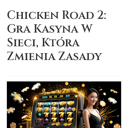
Chicken Road 2:
Gra Kasyna W
Sieci, Która
Zmienia Zasady