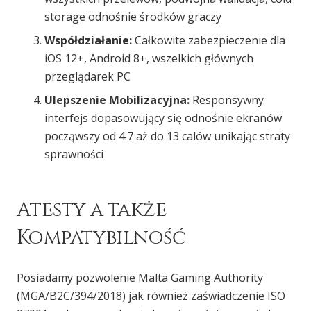
storage odnośnie środków graczy
Współdziałanie:
Całkowite zabezpieczenie dla
iOS 12+, Android 8+, wszelkich głównych
przeglądarek PC
Ulepszenie Mobilizacyjna:
Responsywny
interfejs dopasowujący się odnośnie ekranów
począwszy od 4.7 aż do 13 calów unikając straty
sprawności
Atesty a także
Kompatybilność
Posiadamy pozwolenie Malta Gaming Authority
(MGA/B2C/394/2018) jak również zaświadczenie ISO