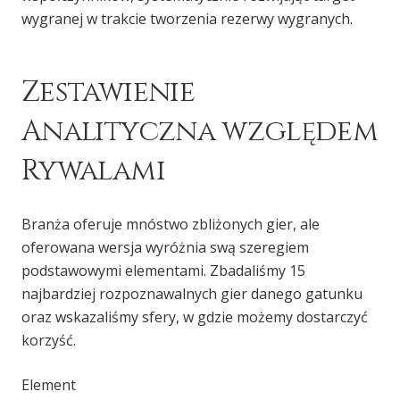
wygranej w trakcie tworzenia rezerwy wygranych.
Zestawienie
Analityczna względem
Rywalami
Branża oferuje mnóstwo zbliżonych gier, ale
oferowana wersja wyróżnia swą szeregiem
podstawowymi elementami. Zbadaliśmy 15
najbardziej rozpoznawalnych gier danego gatunku
oraz wskazaliśmy sfery, w gdzie możemy dostarczyć
korzyść.
Element