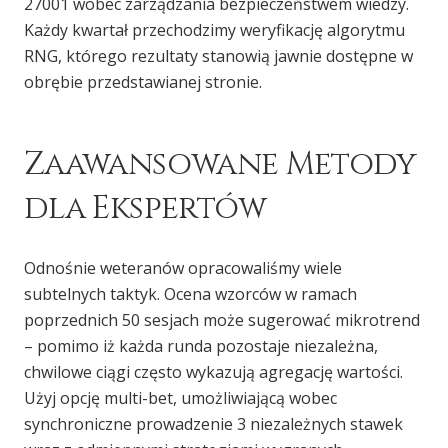
27001 wobec zarządzania bezpieczeństwem wiedzy.
Każdy kwartał przechodzimy weryfikację algorytmu
RNG, którego rezultaty stanowią jawnie dostępne w
obrębie przedstawianej stronie.
Zaawansowane Metody
dla Ekspertów
Odnośnie weteranów opracowaliśmy wiele
subtelnych taktyk. Ocena wzorców w ramach
poprzednich 50 sesjach może sugerować mikrotrend
– pomimo iż każda runda pozostaje niezależna,
chwilowe ciągi często wykazują agregację wartości.
Użyj opcję multi-bet, umożliwiającą wobec
synchroniczne prowadzenie 3 niezależnych stawek