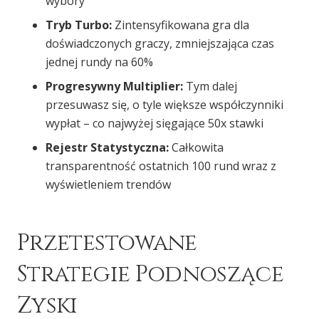
wybory
Tryb Turbo:
Zintensyfikowana gra dla
doświadczonych graczy, zmniejszająca czas
jednej rundy na 60%
Progresywny Multiplier:
Tym dalej
przesuwasz się, o tyle większe współczynniki
wypłat – co najwyżej sięgające 50x stawki
Rejestr Statystyczna:
Całkowita
transparentność ostatnich 100 rund wraz z
wyświetleniem trendów
Przetestowane
Strategie Podnoszące
Zyski