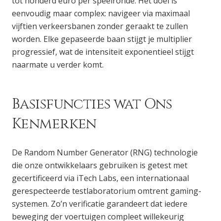
tot honderd euro per speelronde. Het doel is
eenvoudig maar complex: navigeer via maximaal
vijftien verkeersbanen zonder geraakt te zullen
worden. Elke gepaseerde baan stijgt je multiplier
progressief, wat de intensiteit exponentieel stijgt
naarmate u verder komt.
Basisfuncties wat Ons
Kenmerken
De Random Number Generator (RNG) technologie
die onze ontwikkelaars gebruiken is getest met
gecertificeerd via iTech Labs, een internationaal
gerespecteerde testlaboratorium omtrent gaming-
systemen. Zo’n verificatie garandeert dat iedere
beweging der voertuigen compleet willekeurig