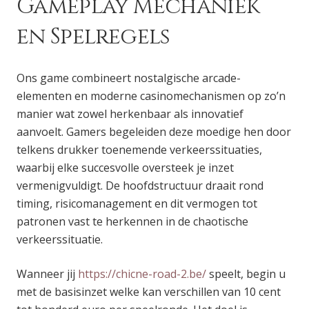
Gameplay Mechaniek
en Spelregels
Ons game combineert nostalgische arcade-
elementen en moderne casinomechanismen op zo’n
manier wat zowel herkenbaar als innovatief
aanvoelt. Gamers begeleiden deze moedige hen door
telkens drukker toenemende verkeerssituaties,
waarbij elke succesvolle oversteek je inzet
vermenigvuldigt. De hoofdstructuur draait rond
timing, risicomanagement en dit vermogen tot
patronen vast te herkennen in de chaotische
verkeerssituatie.
Wanneer jij
https://chicne-road-2.be/
speelt, begin u
met de basisinzet welke kan verschillen van 10 cent