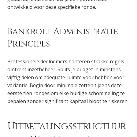
ontwikkeld voor deze specifieke ronde.
Bankroll Administratie
Principes
Professionele deelnemers hanteren strakke regels
omtrent inzetbeheer. Splits je budget in minstens
vijftig delen om adequate ruimte voor hebben voor
variantie. Begin door minimale zetten tijdens deze
eerste tien rondes om elke huidige schommeling te
bepalen zonder significant kapitaal bloot te riskeren.
Uitbetalingsstructuur