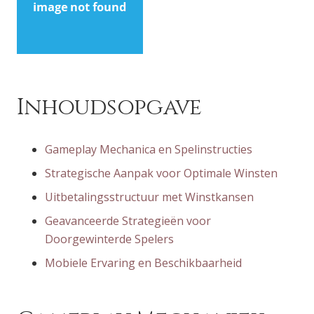
Inhoudsopgave
Gameplay Mechanica en Spelinstructies
Strategische Aanpak voor Optimale Winsten
Uitbetalingsstructuur met Winstkansen
Geavanceerde Strategieën voor
Doorgewinterde Spelers
Mobiele Ervaring en Beschikbaarheid